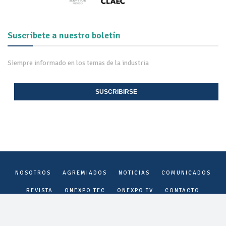
Suscríbete a nuestro boletín
Siempre informado en los temas de la industria
SUSCRIBIRSE
NOSOTROS
AGREMIADOS
NOTICIAS
COMUNICADOS
REVISTA
ONEXPO TEC
ONEXPO TV
CONTACTO
Onexpo Nacional, A.C. ©