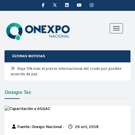
Toggle nav
ÚLTIMAS NOTICIAS
Baja 5% más el precio internacional del crudo por posible
acuerdo de paz
Aumentan 83% ventas de diésel Pemex: PetroIntelligence
Onexpo Tec
Aumenta la producción de hidrocarburos de Pemex; aún
está lejos de la meta
Bajan precios del crudo 4% por la distensión política en
Fuente: Onexpo Nacional -
26 oct, 2018
Medio Oriente