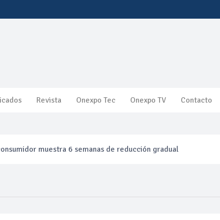
icados
Revista
Onexpo Tec
Onexpo TV
Contacto
 consumidor muestra 6 semanas de reducción gradual
finación clandestina
a ganancias en segundo trimestre por precios del petróleo y pro