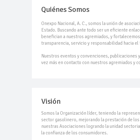
Quiénes Somos
Cautela en el me
Onexpo Nacional, A. C., somos la unión de asocia
Pierde Pemex 71 
Estado. Buscando ante todo ser un eficiente enl
benefician a nuestros agremiados, y fortalecemos
transparencia, servicio y responsabilidad hacia el
Pacto dispara 8
Nuestros eventos y convenciones, publicaciones y
vez más en contacto con nuestros agremiados y c
Incertidumbre reg
Precio del diése
Visión
Baja 5% más el p
Somos la Organización líder, teniendo la represen
sector gasolinero, mejorando la prestación de los 
Petróleo continú
nuestras Asociaciones logrando la unidad sectori
la confianza de los consumidores.