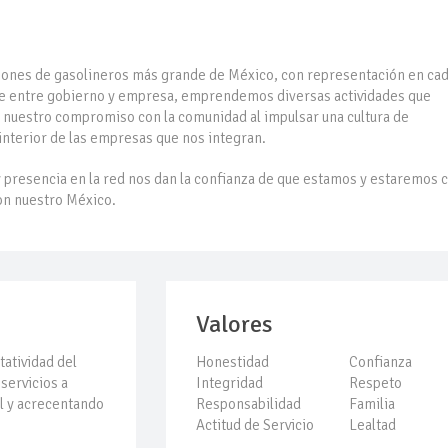
rcado por conversaciones Irán-Omán mantienen precios al alza
ciones de gasolineros más grande de México, con representación en ca
millones de pesos al día por "procesadoras" ilegales
ace entre gobierno y empresa, emprendemos diversas actividades que
 nuestro compromiso con la comunidad al impulsar una cultura de
 interior de las empresas que nos integran.
3% ventas diésel Pemex
 presencia en la red nos dan la confianza de que estamos y estaremos 
on nuestro México.
ulatoria pone a prueba las inversiones de las Estaciones de Serv
l comprime el margen de las gasolineras: se espera estabilizaci
Valores
recio internacional del crudo por posible acuerdo de paz
tatividad del
Honestidad
Confianza
servicios a
Integridad
Respeto
a su descenso en el mercado internacional
al y acrecentando
Responsabilidad
Familia
Actitud de Servicio
Lealtad