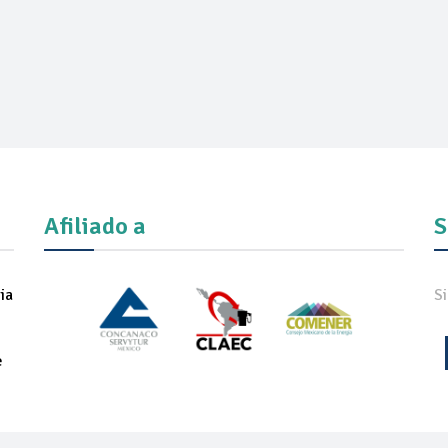
Afiliado a
S
ia
S
e