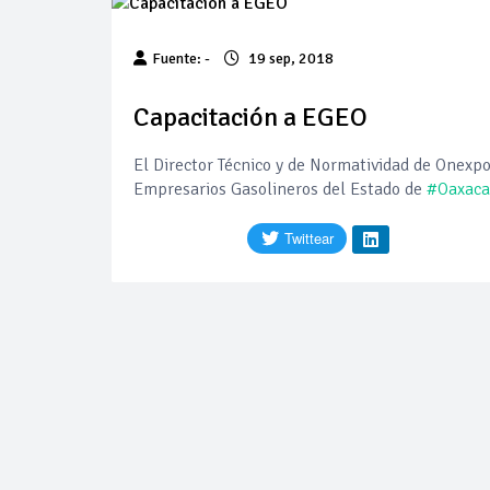
Cautela en el m
Fuente: -
19 sep, 2018
Pierde Pemex 71
Capacitación a EGEO
El Director Técnico y de Normatividad de Onexpo 
Pacto dispara 8
Empresarios Gasolineros del Estado de
#Oaxaca
Incertidumbre re
Precio del diés
Baja 5% más el 
Petróleo contin