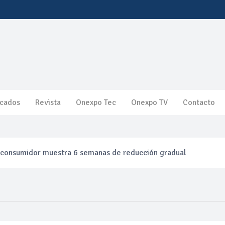
cados
Revista
Onexpo Tec
Onexpo TV
Contacto
l consumidor muestra 6 semanas de reducción gradual
efinación clandestina
ca ganancias en segundo trimestre por precios del petróleo y pr