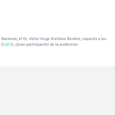
ercado por conversaciones Irán-Omán mantienen precios al alza
 millones de pesos al día por "procesadoras" ilegales
Nacional, el Dr. Víctor Hugo Arellano Benítez, capacita a los
3% ventas diésel Pemex
(
EGEO
).
¡Gran participación de la audiencia!
gulatoria pone a prueba las inversiones de las Estaciones de Ser
el comprime el margen de las gasolineras: se espera estabilizac
precio internacional del crudo por posible acuerdo de paz
úa su descenso en el mercado internacional