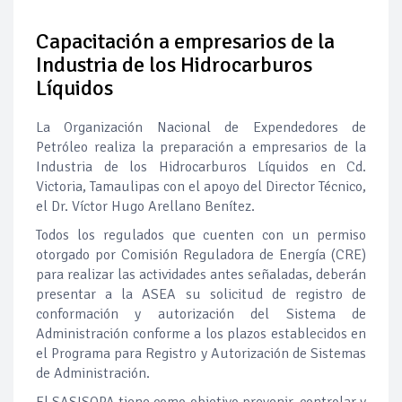
Pierde Pemex 71 millones de pesos al día por
"procesadoras" ilegales
Capacitación a empresarios de la
Industria de los Hidrocarburos
Pacto dispara 83% ventas diésel Pemex
Líquidos
Incertidumbre regulatoria pone a prueba las inversiones de
La Organización Nacional de Expendedores de
las Estaciones de Servicio familiares
Petróleo realiza la preparación a empresarios de la
Industria de los Hidrocarburos Líquidos en Cd.
Precio del diésel comprime el margen de las gasolineras: se
Victoria, Tamaulipas con el apoyo del Director Técnico,
espera estabilización del mercado
el Dr. Víctor Hugo Arellano Benítez.
Baja 5% más el precio internacional del crudo por posible
Todos los regulados que cuenten con un permiso
acuerdo de paz
otorgado por Comisión Reguladora de Energía (CRE)
para realizar las actividades antes señaladas, deberán
presentar a la ASEA su solicitud de registro de
Petróleo continúa su descenso en el mercado internacional
conformación y autorización del Sistema de
Administración conforme a los plazos establecidos en
el Programa para Registro y Autorización de Sistemas
de Administración.