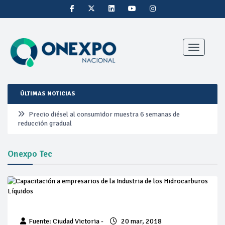
Toggle nav
ÚLTIMAS NOTICIAS
Precio diésel al consumidor muestra 6 semanas de
reducción gradual
Pemex ante la refinación clandestina
Onexpo Tec
Petrobras duplica ganancias en segundo trimestre por
precios del petróleo y producción récord
Cautela en el mercado por conversaciones Irán-Omán
mantienen precios al alza
Fuente: Ciudad Victoria -
20 mar, 2018