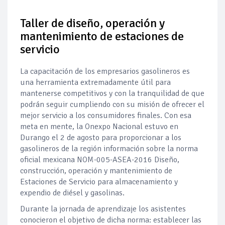
Pierde Pemex 71 millones de pesos al día por
"procesadoras" ilegales
Taller de diseño, operación y
mantenimiento de estaciones de
Pacto dispara 83% ventas diésel Pemex
servicio
Incertidumbre regulatoria pone a prueba las inversiones de
La capacitación de los empresarios gasolineros es
las Estaciones de Servicio familiares
una herramienta extremadamente útil para
mantenerse competitivos y con la tranquilidad de que
Precio del diésel comprime el margen de las gasolineras: se
podrán seguir cumpliendo con su misión de ofrecer el
espera estabilización del mercado
mejor servicio a los consumidores finales. Con esa
meta en mente, la Onexpo Nacional estuvo en
Baja 5% más el precio internacional del crudo por posible
Durango el 2 de agosto para proporcionar a los
acuerdo de paz
gasolineros de la región información sobre la norma
oficial mexicana NOM-005-ASEA-2016 Diseño,
Petróleo continúa su descenso en el mercado internacional
construcción, operación y mantenimiento de
Estaciones de Servicio para almacenamiento y
expendio de diésel y gasolinas.
Durante la jornada de aprendizaje los asistentes
conocieron el objetivo de dicha norma: establecer las