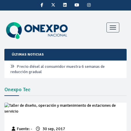
Toggle nav
ÚLTIMAS NOTICIAS
Precio diésel al consumidor muestra 6 semanas de
reducción gradual
Pemex ante la refinación clandestina
Onexpo Tec
Petrobras duplica ganancias en segundo trimestre por
precios del petróleo y producción récord
Cautela en el mercado por conversaciones Irán-Omán
mantienen precios al alza
Fuente: -
30 sep, 2017