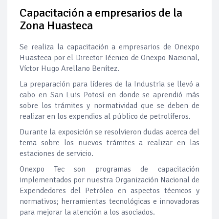
Capacitación a empresarios de la
Pierde Pemex 71 millones de pesos al día por
"procesadoras" ilegales
Zona Huasteca
Pacto dispara 83% ventas diésel Pemex
Se realiza la capacitación a empresarios de Onexpo
Huasteca por el Director Técnico de Onexpo Nacional,
Víctor Hugo Arellano Benítez.
Incertidumbre regulatoria pone a prueba las inversiones de
las Estaciones de Servicio familiares
La preparación para líderes de la Industria se llevó a
cabo en San Luis Potosí en donde se aprendió más
Precio del diésel comprime el margen de las gasolineras: se
sobre los trámites y normatividad que se deben de
espera estabilización del mercado
realizar en los expendios al público de petrolíferos.
Baja 5% más el precio internacional del crudo por posible
Durante la exposición se resolvieron dudas acerca del
acuerdo de paz
tema sobre los nuevos trámites a realizar en las
estaciones de servicio.
Petróleo continúa su descenso en el mercado internacional
Onexpo Tec son programas de capacitación
implementados por nuestra Organización Nacional de
Expendedores del Petróleo en aspectos técnicos y
normativos; herramientas tecnológicas e innovadoras
para mejorar la atención a los asociados.