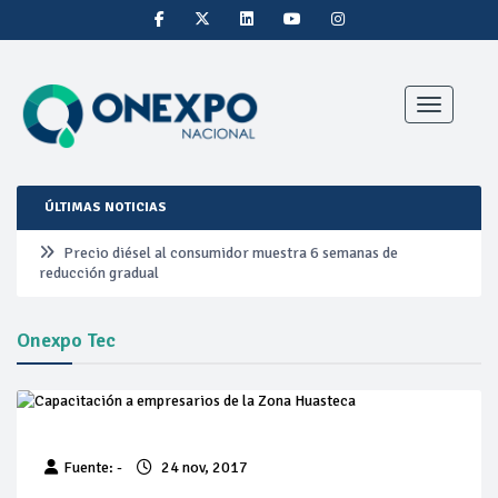
Toggle nav
ÚLTIMAS NOTICIAS
Precio diésel al consumidor muestra 6 semanas de
reducción gradual
Pemex ante la refinación clandestina
Onexpo Tec
Petrobras duplica ganancias en segundo trimestre por
precios del petróleo y producción récord
Cautela en el mercado por conversaciones Irán-Omán
Fuente: -
24 nov, 2017
mantienen precios al alza