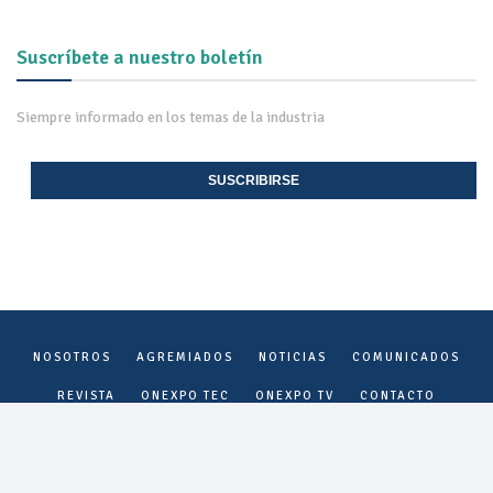
Suscríbete a nuestro boletín
Siempre informado en los temas de la industria
SUSCRIBIRSE
NOSOTROS
AGREMIADOS
NOTICIAS
COMUNICADOS
REVISTA
ONEXPO TEC
ONEXPO TV
CONTACTO
Onexpo Nacional, A.C. ©
2026