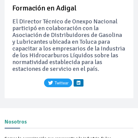
Formación en Adigal
Baja 5% más el precio internacional del crudo por posible
acuerdo de paz
El Director Técnico de Onexpo Nacional
participó en colaboración con la
Aumentan 83% ventas de diésel Pemex: PetroIntelligence
Asociación de Distribuidores de Gasolina
y Lubricantes ubicada en Toluca para
Aumenta la producción de hidrocarburos de Pemex; aún
capacitar a los empresarios de la Industria
está lejos de la meta
de los Hidrocarburos Líquidos sobre las
normatividad establecida para las
Bajan precios del crudo 4% por la distensión política en
Medio Oriente
estaciones de servicio en el país.
Así comienza un nuevo mes para los combustibles
Cautela en el mercado por conversaciones Irán-Omán
mantienen precios al alza
Nosotros