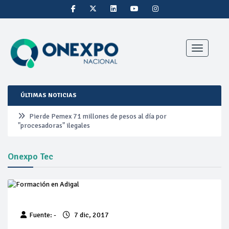
Toggle nav
ÚLTIMAS NOTICIAS
Pierde Pemex 71 millones de pesos al día por
"procesadoras" ilegales
Pacto dispara 83% ventas diésel Pemex
Onexpo Tec
Incertidumbre regulatoria pone a prueba las inversiones de
las Estaciones de Servicio familiares
Precio del diésel comprime el margen de las gasolineras: se
Fuente: -
7 dic, 2017
espera estabilización del mercado