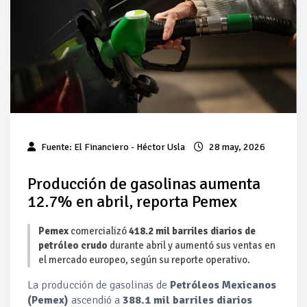
Pierde Pemex 71 millones de pesos al día por
"procesadoras" ilegales
Pacto dispara 83% ventas diésel Pemex
Incertidumbre regulatoria pone a prueba las inversiones de
las Estaciones de Servicio familiares
Precio del diésel comprime el margen de las gasolineras: se
Fuente:
El Financiero
- Héctor Usla
28 may, 2026
espera estabilización del mercado
Baja 5% más el precio internacional del crudo por posible
Producción de gasolinas aumenta
acuerdo de paz
12.7% en abril, reporta Pemex
Petróleo continúa su descenso en el mercado internacional
Pemex
comercializó
418.2 mil barriles diarios de
petróleo crudo
durante abril y aumentó sus ventas en
el mercado europeo, según su reporte operativo.
La producción de gasolinas de
Petróleos Mexicanos
(Pemex)
ascendió a
388.1 mil barriles diarios