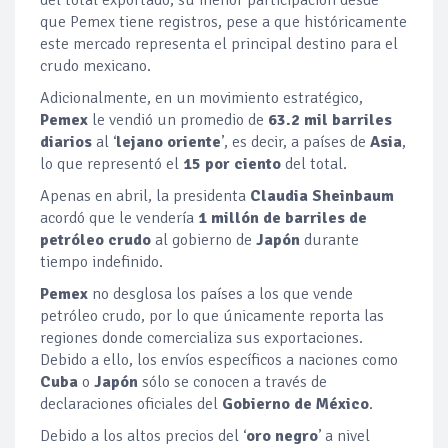
del total exportado, su menor participación desde
que Pemex tiene registros, pese a que históricamente
este mercado representa el principal destino para el
crudo mexicano.
Adicionalmente, en un movimiento estratégico,
Pemex
le vendió un promedio de
63.2 mil barriles
diarios
al ‘
lejano oriente
’, es decir, a países de
Asia
,
lo que representó el
15 por ciento
del total.
Apenas en abril, la presidenta
Claudia Sheinbaum
acordó que le vendería
1 millón de barriles de
petróleo crudo
al gobierno de
Japón
durante
tiempo indefinido.
Pemex
no desglosa los países a los que vende
petróleo crudo, por lo que únicamente reporta las
regiones donde comercializa sus exportaciones.
Debido a ello, los envíos específicos a naciones como
Cuba
o
Japón
sólo se conocen a través de
declaraciones oficiales del
Gobierno de México
.
Debido a los altos precios del ‘
oro negro
’ a nivel