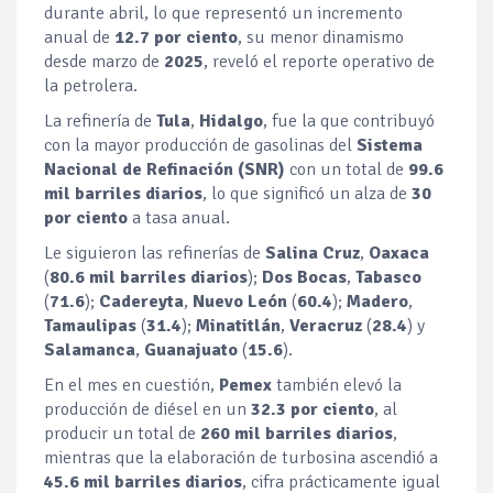
durante abril, lo que representó un incremento
anual de
12.7 por ciento
, su menor dinamismo
desde marzo de
2025
, reveló el reporte operativo de
la petrolera.
La refinería de
Tula
,
Hidalgo
, fue la que contribuyó
con la mayor producción de gasolinas del
Sistema
Nacional de Refinación (SNR)
con un total de
99.6
mil barriles diarios
, lo que significó un alza de
30
por ciento
a tasa anual.
Le siguieron las refinerías de
Salina Cruz
,
Oaxaca
(
80.6 mil barriles diarios
);
Dos Bocas
,
Tabasco
(
71.6
);
Cadereyta
,
Nuevo León
(
60.4
);
Madero
,
Tamaulipas
(
31.4
);
Minatitlán
,
Veracruz
(
28.4
) y
Salamanca
,
Guanajuato
(
15.6
).
En el mes en cuestión,
Pemex
también elevó la
producción de diésel en un
32.3 por ciento
, al
producir un total de
260 mil barriles diarios
,
mientras que la elaboración de turbosina ascendió a
45.6 mil barriles diarios
, cifra prácticamente igual