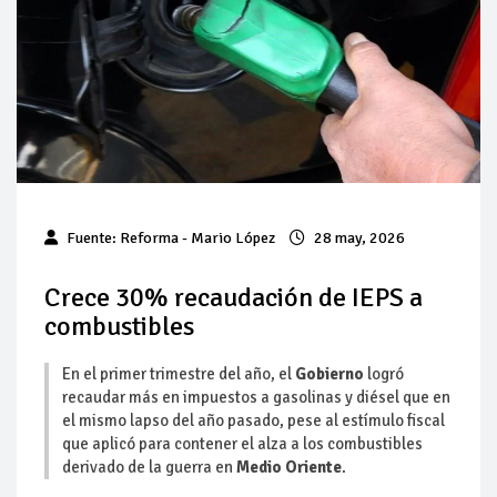
Pierde Pemex 71 millones de pesos al día por
"procesadoras" ilegales
Pacto dispara 83% ventas diésel Pemex
Incertidumbre regulatoria pone a prueba las inversiones de
las Estaciones de Servicio familiares
Precio del diésel comprime el margen de las gasolineras: se
Fuente:
Reforma
- Mario López
28 may, 2026
espera estabilización del mercado
Baja 5% más el precio internacional del crudo por posible
Crece 30% recaudación de IEPS a
acuerdo de paz
combustibles
Petróleo continúa su descenso en el mercado internacional
En el primer trimestre del año, el
Gobierno
logró
recaudar más en impuestos a gasolinas y diésel que en
el mismo lapso del año pasado, pese al estímulo fiscal
que aplicó para contener el alza a los combustibles
derivado de la guerra en
Medio Oriente
.