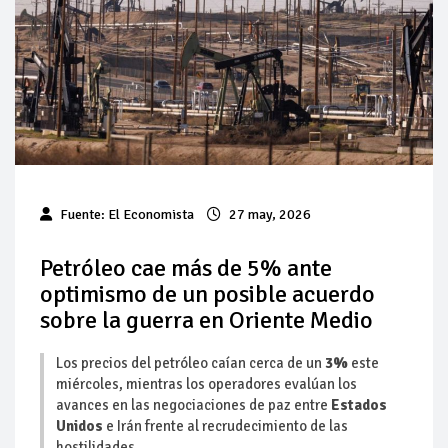
Pierde Pemex 71 millones de pesos al día por
"procesadoras" ilegales
Pacto dispara 83% ventas diésel Pemex
Incertidumbre regulatoria pone a prueba las inversiones de
las Estaciones de Servicio familiares
Precio del diésel comprime el margen de las gasolineras: se
Fuente:
El Economista
27 may, 2026
espera estabilización del mercado
Baja 5% más el precio internacional del crudo por posible
Petróleo cae más de 5% ante
acuerdo de paz
optimismo de un posible acuerdo
sobre la guerra en Oriente Medio
Petróleo continúa su descenso en el mercado internacional
Los precios del petróleo caían cerca de un
3%
este
miércoles, mientras los operadores evalúan los
avances en las negociaciones de paz entre
Estados
Unidos
e Irán frente al recrudecimiento ‌de las
hostilidades.