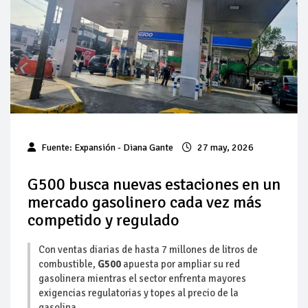
Baja 5% más el precio internacional del crudo por posible
acuerdo de paz
Aumentan 83% ventas de diésel Pemex: PetroIntelligence
Aumenta la producción de hidrocarburos de Pemex; aún
está lejos de la meta
Bajan precios del crudo 4% por la distensión política en
Fuente:
Expansión
- Diana Gante
27 may, 2026
Medio Oriente
G500 busca nuevas estaciones en un
Así comienza un nuevo mes para los combustibles
mercado gasolinero cada vez más
competido y regulado
Cautela en el mercado por conversaciones Irán-Omán
mantienen precios al alza
Con ventas diarias de hasta 7 millones de litros de
combustible,
G500
apuesta por ampliar su red
gasolinera mientras el sector enfrenta mayores
exigencias regulatorias y topes al precio de la
gasolina.