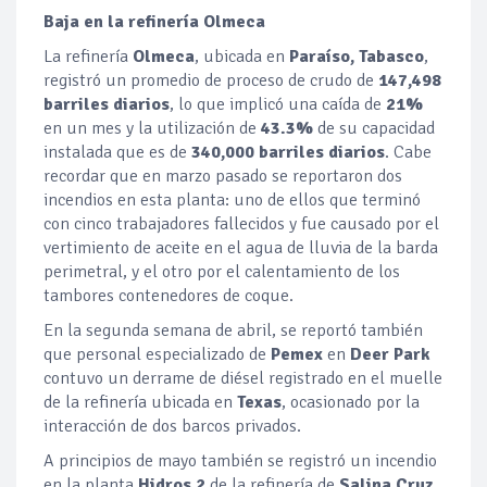
Baja en la refinería Olmeca
La refinería
Olmeca
, ubicada en
Paraíso, Tabasco
,
registró un promedio de proceso de crudo de
147,498
barriles diarios
, lo que implicó una caída de
21%
en un mes y la utilización de
43.3%
de su capacidad
instalada que es de
340,000 barriles diarios
. Cabe
recordar que en marzo pasado se reportaron dos
incendios en esta planta: uno de ellos que terminó
con cinco trabajadores fallecidos y fue causado por el
vertimiento de aceite en el agua de lluvia de la barda
perimetral, y el otro por el calentamiento de los
tambores contenedores de coque.
En la segunda semana de abril, se reportó también
que personal especializado de
Pemex
en
Deer Park
contuvo un derrame de diésel registrado en el muelle
de la refinería ubicada en
Texas
, ocasionado por la
interacción de dos barcos privados.
A principios de mayo también se registró un incendio
en la planta
Hidros 2
de la refinería de
Salina Cruz
,