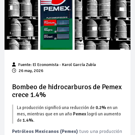
está lejos de la meta
Bajan precios del crudo 4% por la distensión política en
Medio Oriente
Así comienza un nuevo mes para los combustibles
Evolución criminal: pasan de robar gasolina a la producción
propia
Fuente:
El Economista
- Karol García Zubía
Cambio de tendencias: autos eléctricos bajan de precio, los
26 may, 2026
de gasolina aumentan
Bombeo de hidrocarburos de Pemex
Precios del petróleo suben por cautela del mercado ante
conversaciones entre Irán y Omán
crece 1.4%
La producción significó una reducción de
0.2%
en un
mes, mientras que en un año
Pemex
logró un aumento
de
1.4%
.
Petróleos Mexicanos (Pemex)
tuvo una producción