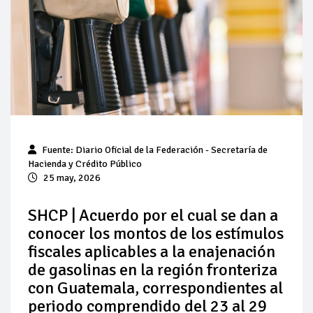
Pierde Pemex 71 millones de pesos al día por
"procesadoras" ilegales
Pacto dispara 83% ventas diésel Pemex
Incertidumbre regulatoria pone a prueba las inversiones de
las Estaciones de Servicio familiares
Precio del diésel comprime el margen de las gasolineras: se
Fuente: Diario Oficial de la Federación - Secretaría de
espera estabilización del mercado
Hacienda y Crédito Público
25 may, 2026
Baja 5% más el precio internacional del crudo por posible
acuerdo de paz
SHCP | Acuerdo por el cual se dan a
conocer los montos de los estímulos
Petróleo continúa su descenso en el mercado internacional
fiscales aplicables a la enajenación
de gasolinas en la región fronteriza
con Guatemala, correspondientes al
periodo comprendido del 23 al 29