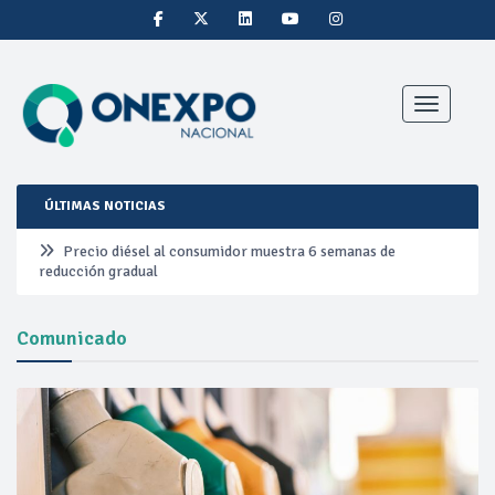
Toggle nav
ÚLTIMAS NOTICIAS
Precio diésel al consumidor muestra 6 semanas de
reducción gradual
Pemex ante la refinación clandestina
Comunicado
Petrobras duplica ganancias en segundo trimestre por
precios del petróleo y producción récord
Cautela en el mercado por conversaciones Irán-Omán
mantienen precios al alza