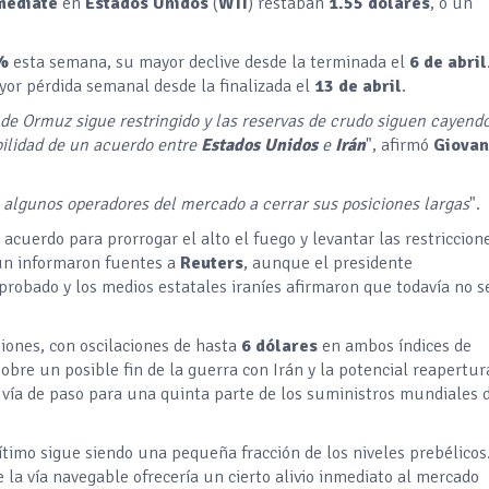
rmediate
en
Estados Unidos
(
WTI
) restaban
1.55 dólares
, o un
%
esta semana, su mayor declive desde la terminada el
6 de abril
yor pérdida semanal desde la finalizada el
13 de abril
.
 de Ormuz sigue restringido y las reservas de crudo siguen cayendo
bilidad de un acuerdo entre
Estados Unidos
e
Irán
", afirmó
Giovan
 a algunos operadores del mercado a cerrar sus posiciones largas
".
acuerdo para prorrogar el alto el fuego y levantar las restriccione
ún informaron fuentes a
Reuters
, aunque el presidente
aprobado y los medios estatales iraníes afirmaron que todavía no s
siones, con oscilaciones de hasta
6 dólares
en ambos índices de
sobre un posible fin de la guerra con Irán y la potencial reapertur
 vía de paso para una quinta parte de los suministros mundiales 
rítimo sigue siendo una pequeña fracción de los niveles prebélicos
 la vía navegable ofrecería un cierto alivio inmediato al mercado