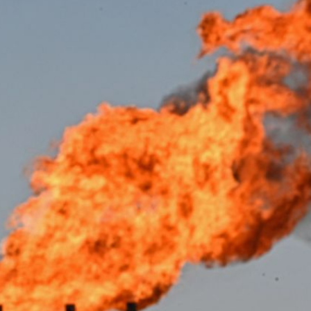
l crudo 4% por la distensión política en Medio Oriente
 nuevo mes para los combustibles
al: pasan de robar gasolina a la producción propia
ncias: autos eléctricos bajan de precio, los de gasolina aument
por el que se dan a conocer porcentajes, montos del estímulo fi
ucción y servicios, así como cantidades por litro aplicables a lo
 el estímulo al IEPS para gasolinas y aumenta el apoyo al diése
el comprime el margen de las gasolineras: se espera estabilizac