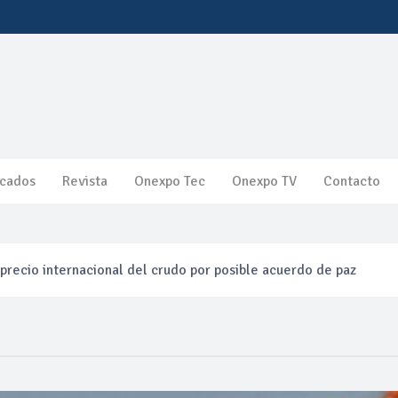
cados
Revista
Onexpo Tec
Onexpo TV
Contacto
precio internacional del crudo por posible acuerdo de paz
entas de diésel Pemex: PetroIntelligence
ucción de hidrocarburos de Pemex; aún está lejos de la meta