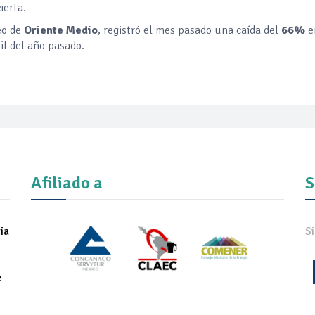
ierta.
eo de
Oriente Medio
, registró el mes pasado una caída del
66%
e
l del año pasado.
Afiliado a
S
ia
S
e