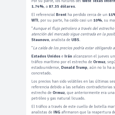
Por su parte, los futuros del
West Texas Inte
1.74%
, a
87.35 dólares
.
El referencial
Brent
ha perdido cerca de un
11
WTI
, por su parte, ha caído casi un
10%
, su ma
"
Aunque el flujo petrolero a través del estrecho
atención del mercado sigue centrada en la posi
Staunovo
, analista de
UBS
.
"
La caída de los precios podría estar obligando
Estados Unidos
e
Irán
alcanzaron el jueves un 
tráfico marítimo por el estrecho de
Ormuz
, seg
estadounidense,
Donald Trump
, aún no lo ha 
concretado.
Los precios han sido volátiles en las últimas se
referencia debido a las señales contradictorias 
estrecho de
Ormuz
, que anteriormente era una
petróleo y gas natural licuado.
El tráfico a través de este cuello de botella ma
analistas de
ING
afirmaron que la reapertura de