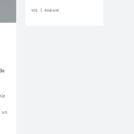
|
iOS
Android
do
ble
o un