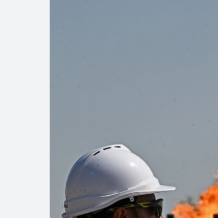
Bajan precios de
Así comienza un
Evolución crimin
Cambio de tende
SHCP | Acuerdo 
especial sobre prod
agosto
Hacienda reduce
Precio del diés