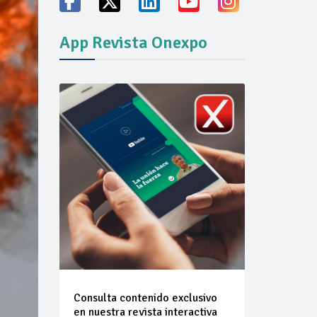
App Revista Onexpo
an
scal y cuotas disminuidas del impuesto
s combustibles que se indican del 01 al 07 de
l en la primera semana de agosto
ión del mercado
Consulta contenido exclusivo
en nuestra revista interactiva