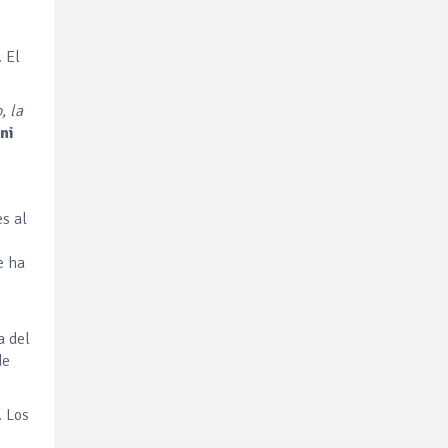
. El
, la
ni
s al
e ha
a del
de
. Los