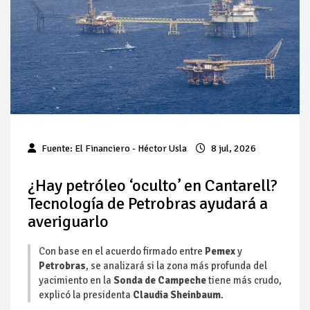
Así comienza un nuevo mes para los combustibles
Evolución criminal: pasan de robar gasolina a la producción
propia
Cambio de tendencias: autos eléctricos bajan de precio, los
de gasolina aumentan
Hacienda reduce el estímulo al IEPS para gasolinas y
Fuente:
El Financiero
- Héctor Usla
8 jul, 2026
aumenta el apoyo al diésel en la primera semana de agosto
SHCP | Acuerdo por el cual se dan a conocer los montos de
¿Hay petróleo ‘oculto’ en Cantarell?
los estímulos fiscales aplicables a la enajenación de gasolinas
Tecnología de Petrobras ayudará a
en la región fronteriza con Guatemala, correspondientes al
periodo comprendido del 01 al 07 de agosto de 2026
averiguarlo
Precio del diésel comprime el margen de las gasolineras: se
espera estabilización del mercado
Con base en el acuerdo firmado entre
Pemex
y
Petrobras
, se analizará si la zona más profunda del
yacimiento en la
Sonda de Campeche
tiene más crudo,
explicó la presidenta
Claudia Sheinbaum
.