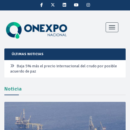
Toggle nav
ÚLTIMAS NOTICIAS
Baja 5% más el precio internacional del crudo por posible
acuerdo de paz
Aumentan 83% ventas de diésel Pemex: PetroIntelligence
Noticia
Aumenta la producción de hidrocarburos de Pemex; aún
está lejos de la meta
Bajan precios del crudo 4% por la distensión política en
Medio Oriente