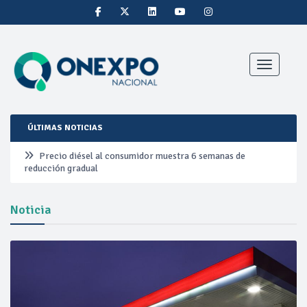
Toggle nav
ÚLTIMAS NOTICIAS
Precio diésel al consumidor muestra 6 semanas de
reducción gradual
Pemex ante la refinación clandestina
Noticia
Petrobras duplica ganancias en segundo trimestre por
precios del petróleo y producción récord
Cautela en el mercado por conversaciones Irán-Omán
mantienen precios al alza