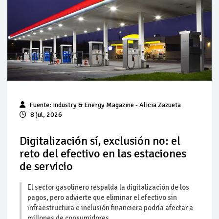
Pierde Pemex 71 millones de pesos al día por
"procesadoras" ilegales
Pacto dispara 83% ventas diésel Pemex
Incertidumbre regulatoria pone a prueba las inversiones de
las Estaciones de Servicio familiares
Precio del diésel comprime el margen de las gasolineras: se
Fuente:
Industry & Energy Magazine
- Alicia Zazueta
espera estabilización del mercado
8 jul, 2026
Baja 5% más el precio internacional del crudo por posible
acuerdo de paz
Digitalización sí, exclusión no: el
reto del efectivo en las estaciones
Petróleo continúa su descenso en el mercado internacional
de servicio
El sector gasolinero respalda la digitalización de los
pagos, pero advierte que eliminar el efectivo sin
infraestructura e inclusión financiera podría afectar a
millones de consumidores.