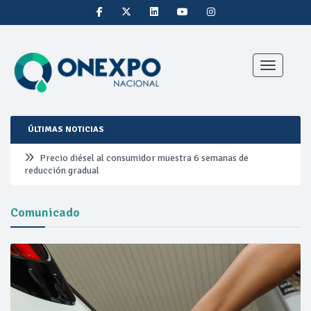
Toggle nav
ÚLTIMAS NOTICIAS
Precio diésel al consumidor muestra 6 semanas de
reducción gradual
Pemex ante la refinación clandestina
Comunicado
Petrobras duplica ganancias en segundo trimestre por
precios del petróleo y producción récord
Cautela en el mercado por conversaciones Irán-Omán
mantienen precios al alza