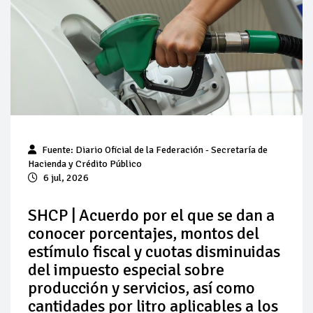
Pierde Pemex 71 millones de pesos al día por
"procesadoras" ilegales
Pacto dispara 83% ventas diésel Pemex
Incertidumbre regulatoria pone a prueba las inversiones de
las Estaciones de Servicio familiares
Precio del diésel comprime el margen de las gasolineras: se
Fuente:
Diario Oficial de la Federación
- Secretaría de
espera estabilización del mercado
Hacienda y Crédito Público
6 jul, 2026
Baja 5% más el precio internacional del crudo por posible
acuerdo de paz
SHCP | Acuerdo por el que se dan a
conocer porcentajes, montos del
Petróleo continúa su descenso en el mercado internacional
estímulo fiscal y cuotas disminuidas
del impuesto especial sobre
producción y servicios, así como
cantidades por litro aplicables a los