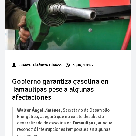
Baja 5% más el precio internacional del crudo por posible
acuerdo de paz
Aumentan 83% ventas de diésel Pemex: PetroIntelligence
Aumenta la producción de hidrocarburos de Pemex; aún
está lejos de la meta
Bajan precios del crudo 4% por la distensión política en
Fuente:
Elefante Blanco
3 jun, 2026
Medio Oriente
Gobierno garantiza gasolina en
Así comienza un nuevo mes para los combustibles
Tamaulipas pese a algunas
afectaciones
Cautela en el mercado por conversaciones Irán-Omán
mantienen precios al alza
Walter Ángel Jiménez,
Secretario de Desarrollo
Energético, aseguró que no existe desabasto
generalizado de gasolina en
Tamaulipas
, aunque
reconoció interrupciones temporales en algunas
estaciones.