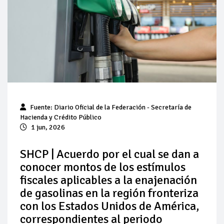
Pierde Pemex 71 millones de pesos al día por
"procesadoras" ilegales
Pacto dispara 83% ventas diésel Pemex
Incertidumbre regulatoria pone a prueba las inversiones de
las Estaciones de Servicio familiares
Precio del diésel comprime el margen de las gasolineras: se
Fuente:
Diario Oficial de la Federación
- Secretaría de
espera estabilización del mercado
Hacienda y Crédito Público
1 jun, 2026
Baja 5% más el precio internacional del crudo por posible
acuerdo de paz
SHCP | Acuerdo por el cual se dan a
conocer montos de los estímulos
Petróleo continúa su descenso en el mercado internacional
fiscales aplicables a la enajenación
de gasolinas en la región fronteriza
con los Estados Unidos de América,
correspondientes al periodo