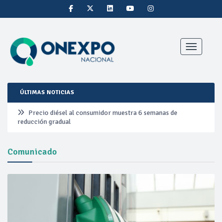
Toggle nav
ÚLTIMAS NOTICIAS
Precio diésel al consumidor muestra 6 semanas de
reducción gradual
Pemex ante la refinación clandestina
Comunicado
Petrobras duplica ganancias en segundo trimestre por
precios del petróleo y producción récord
Cautela en el mercado por conversaciones Irán-Omán
mantienen precios al alza