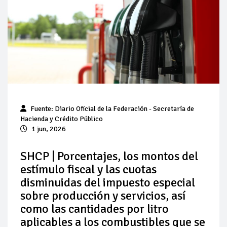
Baja 5% más el precio internacional del crudo por posible
acuerdo de paz
Aumentan 83% ventas de diésel Pemex: PetroIntelligence
Aumenta la producción de hidrocarburos de Pemex; aún
está lejos de la meta
Bajan precios del crudo 4% por la distensión política en
Fuente:
Diario Oficial de la Federación
- Secretaría de
Medio Oriente
Hacienda y Crédito Público
1 jun, 2026
Así comienza un nuevo mes para los combustibles
SHCP | Porcentajes, los montos del
Cautela en el mercado por conversaciones Irán-Omán
estímulo fiscal y las cuotas
mantienen precios al alza
disminuidas del impuesto especial
sobre producción y servicios, así
como las cantidades por litro
aplicables a los combustibles que se