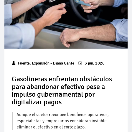
Pierde Pemex 71 millones de pesos al día por
"procesadoras" ilegales
Pacto dispara 83% ventas diésel Pemex
Incertidumbre regulatoria pone a prueba las inversiones de
las Estaciones de Servicio familiares
Precio del diésel comprime el margen de las gasolineras: se
Fuente:
Expansión
- Diana Gante
3 jun, 2026
espera estabilización del mercado
Baja 5% más el precio internacional del crudo por posible
Gasolineras enfrentan obstáculos
acuerdo de paz
para abandonar efectivo pese a
impulso gubernamental por
Petróleo continúa su descenso en el mercado internacional
digitalizar pagos
Aunque el sector reconoce beneficios operativos,
especialistas y empresarios consideran inviable
eliminar el efectivo en el corto plazo.