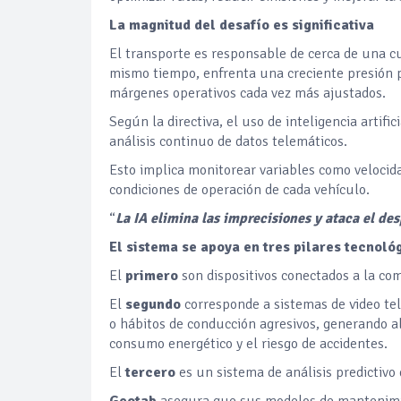
La magnitud del desafío es significativa
El transporte es responsable de cerca de una cu
mismo tiempo, enfrenta una creciente presión p
márgenes operativos cada vez más ajustados.
Según la directiva, el uso de inteligencia artifi
análisis continuo de datos telemáticos.
Esto implica monitorear variables como velocid
condiciones de operación de cada vehículo.
“
La IA elimina las imprecisiones y ataca el de
El sistema se apoya en tres pilares tecnoló
El
primero
son dispositivos conectados a la c
El
segundo
corresponde a sistemas de video tele
o hábitos de conducción agresivos, generando a
consumo energético y el riesgo de accidentes.
El
tercero
es un sistema de análisis predictivo
Geotab
asegura que sus modelos de mantenimie