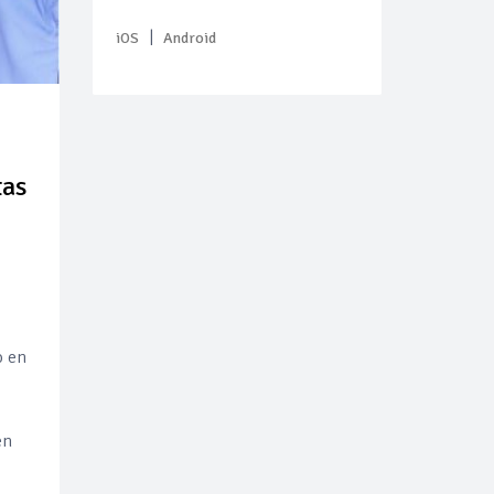
|
iOS
Android
tas
o en
en