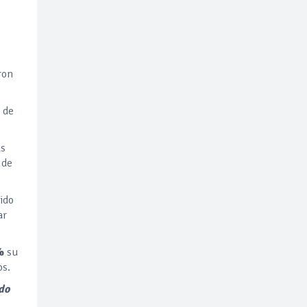
ron
 de
as
 de
ido
ar
%
su
os.
do