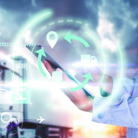
ercado por conversaciones Irán-Omán mantienen precios al alza
 millones de pesos al día por "procesadoras" ilegales
3% ventas diésel Pemex
gulatoria pone a prueba las inversiones de las Estaciones de Ser
el comprime el margen de las gasolineras: se espera estabilizac
precio internacional del crudo por posible acuerdo de paz
úa su descenso en el mercado internacional