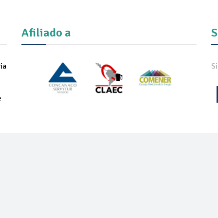
Afiliado a
S
ia
S
e
IADOS
NOTICIAS
COMUNICADOS
REVISTA
ONEXPO TEC
ON