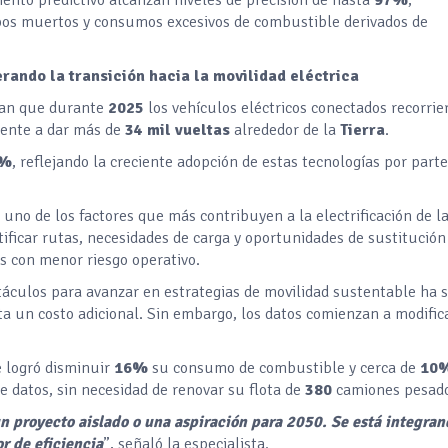
mpos muertos y consumos excesivos de combustible derivados de
erando la transición hacia la movilidad eléctrica
ran que durante
2025
los vehículos eléctricos conectados recorrie
lente a dar más de
34 mil vueltas
alrededor de la
Tierra
.
3%
, reflejando la creciente adopción de estas tecnologías por parte
s uno de los factores que más contribuyen a la electrificación de l
tificar rutas, necesidades de carga y oportunidades de sustitución
s con menor riesgo operativo.
stáculos para avanzar en estrategias de movilidad sustentable ha s
ta un costo adicional. Sin embargo, los datos comienzan a modific
e logró disminuir
16%
su consumo de combustible y cerca de
10
e datos, sin necesidad de renovar su flota de
380
camiones pesad
un proyecto aislado o una aspiración para 2050. Se está integran
r de eficiencia
”, señaló la especialista.