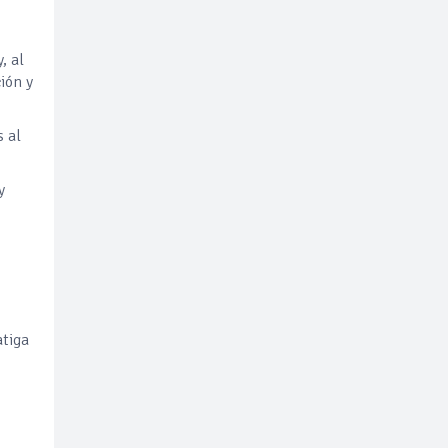
, al
ión y
s al
y
atiga