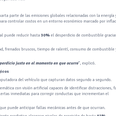
arta parte de las emisiones globales relacionadas con la energía y
ara controlar costos en un entorno económico marcado por inflac
cial puede reducir hasta
30%
el desperdicio de combustible gracia
ad, frenados bruscos, tiempo de ralentí, consumo de combustible 
sperdicio justo en el momento en que ocurre
”, explicó.
gicos
omputadora del vehículo que capturan datos segundo a segundo.
mática con visión artificial capaces de identificar distracciones, f
lertas inmediatas para corregir conductas que incrementan el
 que puede anticipar fallas mecánicas antes de que ocurran.
nto predictivo alcanzan niveles de precisión de hasta
97%
,