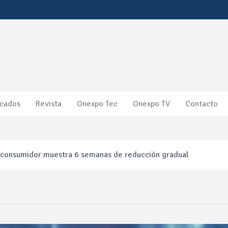
cados
Revista
Onexpo Tec
Onexpo TV
Contacto
l consumidor muestra 6 semanas de reducción gradual
efinación clandestina
ca ganancias en segundo trimestre por precios del petróleo y pr