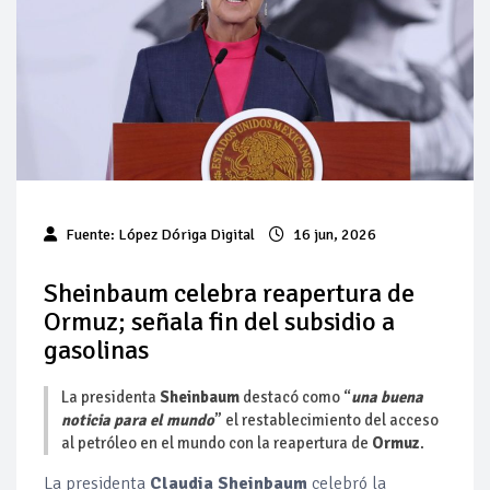
Pierde Pemex 71 millones de pesos al día por
"procesadoras" ilegales
Pacto dispara 83% ventas diésel Pemex
Incertidumbre regulatoria pone a prueba las inversiones de
las Estaciones de Servicio familiares
Precio del diésel comprime el margen de las gasolineras: se
Fuente:
López Dóriga Digital
16 jun, 2026
espera estabilización del mercado
Baja 5% más el precio internacional del crudo por posible
Sheinbaum celebra reapertura de
acuerdo de paz
Ormuz; señala fin del subsidio a
gasolinas
Petróleo continúa su descenso en el mercado internacional
La presidenta
Sheinbaum
destacó como “
una buena
noticia para el mundo
” el restablecimiento del acceso
al petróleo en el mundo con la reapertura de
Ormuz
.
La presidenta
Claudia Sheinbaum
celebró la