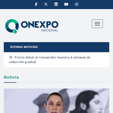
Toggle nav
ÚLTIMAS NOTICIAS
Precio diésel al consumidor muestra 6 semanas de
reducción gradual
Pemex ante la refinación clandestina
Noticia
Petrobras duplica ganancias en segundo trimestre por
precios del petróleo y producción récord
Cautela en el mercado por conversaciones Irán-Omán
mantienen precios al alza