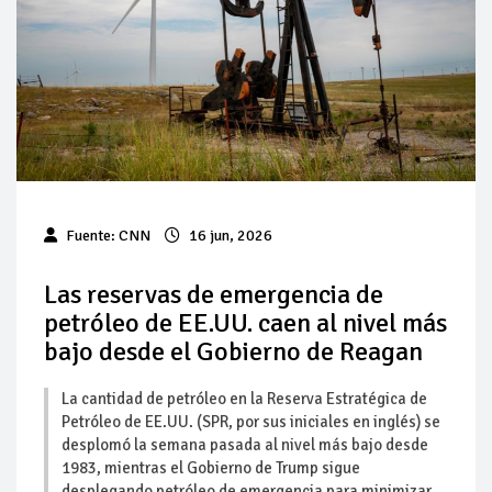
Baja 5% más el precio internacional del crudo por posible
acuerdo de paz
Aumentan 83% ventas de diésel Pemex: PetroIntelligence
Aumenta la producción de hidrocarburos de Pemex; aún
está lejos de la meta
Bajan precios del crudo 4% por la distensión política en
Fuente:
CNN
16 jun, 2026
Medio Oriente
Las reservas de emergencia de
Así comienza un nuevo mes para los combustibles
petróleo de EE.UU. caen al nivel más
bajo desde el Gobierno de Reagan
Cautela en el mercado por conversaciones Irán-Omán
mantienen precios al alza
La cantidad de petróleo en la Reserva Estratégica de
Petróleo de EE.UU. (SPR, por sus iniciales en inglés) se
desplomó la semana pasada al nivel más bajo desde
1983, mientras el Gobierno de Trump sigue
desplegando petróleo de emergencia para minimizar