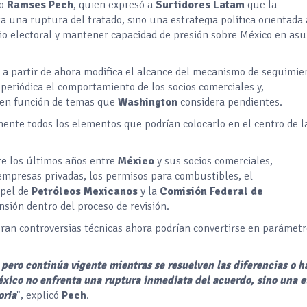
o
Ramses Pech
, quien expresó a
Surtidores Latam
que la
a una ruptura del tratado, sino una estrategia política orientada 
o electoral y mantener capacidad de presión sobre México en as
a a partir de ahora modifica el alcance del mecanismo de seguimie
periódica el comportamiento de los socios comerciales y,
 en función de temas que
Washington
considera pendientes.
mente todos los elementos que podrían colocarlo en el centro de l
te los últimos años entre
México
y sus socios comerciales,
 empresas privadas, los permisos para combustibles, el
apel de
Petróleos Mexicanos
y la
Comisión Federal de
sión dentro del proceso de revisión.
 eran controversias técnicas ahora podrían convertirse en parámet
pero continúa vigente mientras se resuelven las diferencias o h
xico no enfrenta una ruptura inmediata del acuerdo, sino una 
oria
", explicó
Pech
.