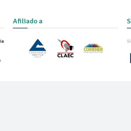
Afiliado a
S
ia
S
e
IADOS
NOTICIAS
COMUNICADOS
REVISTA
ONEXPO TEC
ON