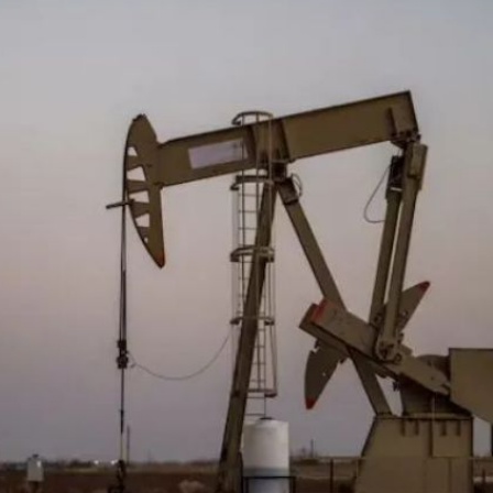
ercado por conversaciones Irán-Omán mantienen precios al alza
 millones de pesos al día por "procesadoras" ilegales
3% ventas diésel Pemex
gulatoria pone a prueba las inversiones de las Estaciones de Ser
el comprime el margen de las gasolineras: se espera estabilizac
precio internacional del crudo por posible acuerdo de paz
úa su descenso en el mercado internacional