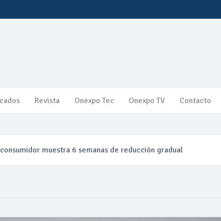
cados
Revista
Onexpo Tec
Onexpo TV
Contacto
l consumidor muestra 6 semanas de reducción gradual
efinación clandestina
ca ganancias en segundo trimestre por precios del petróleo y pr