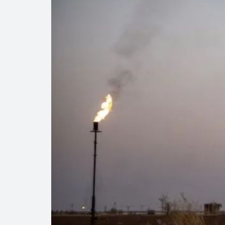
Cautela en el m
Pierde Pemex 71
Pacto dispara 8
Incertidumbre re
Precio del diés
Baja 5% más el 
Petróleo contin