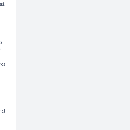
dá
as
a
res
ial