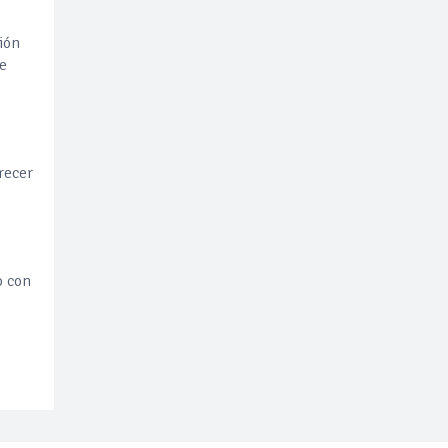
ión
de
recer
o con