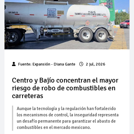
Pierde Pemex 71 millones de pesos al día por
"procesadoras" ilegales
Pacto dispara 83% ventas diésel Pemex
Incertidumbre regulatoria pone a prueba las inversiones de
las Estaciones de Servicio familiares
Precio del diésel comprime el margen de las gasolineras: se
Fuente:
Expansión
- Diana Gante
2 jul, 2026
espera estabilización del mercado
Baja 5% más el precio internacional del crudo por posible
Centro y Bajío concentran el mayor
acuerdo de paz
riesgo de robo de combustibles en
carreteras
Petróleo continúa su descenso en el mercado internacional
Aunque la tecnología y la regulación han fortalecido
los mecanismos de control, la inseguridad representa
un desafío permanente para garantizar el abasto de
combustibles en el mercado mexicano.