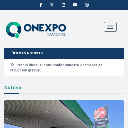
Toggle nav
ÚLTIMAS NOTICIAS
Precio diésel al consumidor muestra 6 semanas de
reducción gradual
Pemex ante la refinación clandestina
Noticia
Petrobras duplica ganancias en segundo trimestre por
precios del petróleo y producción récord
Cautela en el mercado por conversaciones Irán-Omán
mantienen precios al alza