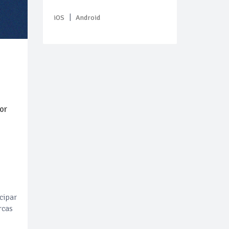
|
iOS
Android
or
cipar
rcas