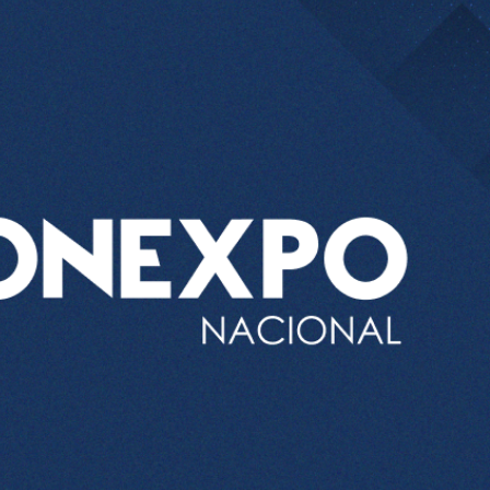
el comprime el margen de las gasolineras: se espera estabilizac
precio internacional del crudo por posible acuerdo de paz
entas de diésel Pemex: PetroIntelligence
ucción de hidrocarburos de Pemex; aún está lejos de la meta
l crudo 4% por la distensión política en Medio Oriente
 nuevo mes para los combustibles
ercado por conversaciones Irán-Omán mantienen precios al alza