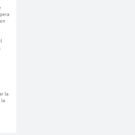
e
spera
 en
el
,
ar la
 la