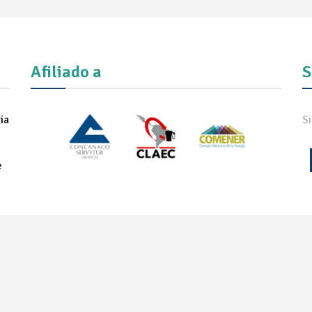
Afiliado a
S
ia
S
e
IADOS
NOTICIAS
COMUNICADOS
REVISTA
ONEXPO TEC
ON