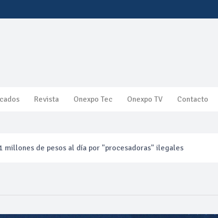
cados
Revista
Onexpo Tec
Onexpo TV
Contacto
 millones de pesos al día por "procesadoras" ilegales
3% ventas diésel Pemex
gulatoria pone a prueba las inversiones de las Estaciones de Ser