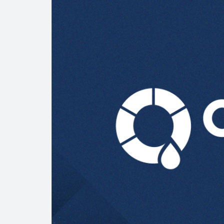
Precio del diés
Baja 5% más el 
Aumentan 83% v
Aumenta la prod
Bajan precios de
Así comienza un
Cautela en el m