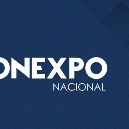
el comprime el margen de las gasolineras: se espera estabilizac
precio internacional del crudo por posible acuerdo de paz
entas de diésel Pemex: PetroIntelligence
ucción de hidrocarburos de Pemex; aún está lejos de la meta
l crudo 4% por la distensión política en Medio Oriente
 nuevo mes para los combustibles
ercado por conversaciones Irán-Omán mantienen precios al alza