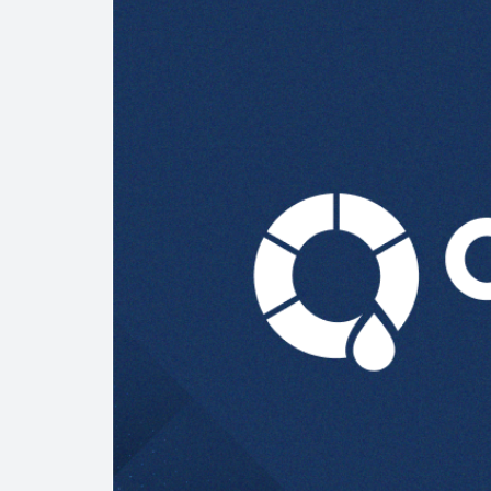
Precio del diés
Baja 5% más el 
Aumentan 83% v
Aumenta la prod
Bajan precios de
Así comienza un
Cautela en el m