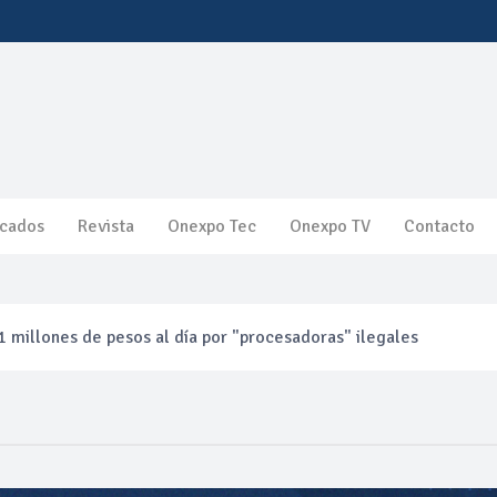
cados
Revista
Onexpo Tec
Onexpo TV
Contacto
 millones de pesos al día por "procesadoras" ilegales
3% ventas diésel Pemex
gulatoria pone a prueba las inversiones de las Estaciones de Ser