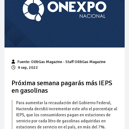
Pierde Pemex 71 millones de pesos al día por
"procesadoras" ilegales
Pacto dispara 83% ventas diésel Pemex
Incertidumbre regulatoria pone a prueba las inversiones de
las Estaciones de Servicio familiares
Precio del diésel comprime el margen de las gasolineras: se
Fuente: Oil&Gas Magazine - Staff Oil&Gas Magazine
espera estabilización del mercado
9 sep, 2022
Baja 5% más el precio internacional del crudo por posible
acuerdo de paz
Próxima semana pagarás más IEPS
en gasolinas
Petróleo continúa su descenso en el mercado internacional
Para aumentar la recaudación del Gobierno Federal,
Hacienda decidió incrementar este año el porcentaje al
IEPS, que los consumidores pagan en estaciones de
servicio por cada litro de gasolinas adquiridas en
estaciones de servicio en el país, en más del 7%.