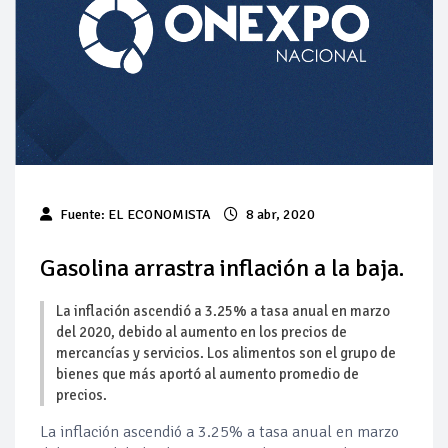
Pierde Pemex 71 millones de pesos al día por
"procesadoras" ilegales
Pacto dispara 83% ventas diésel Pemex
Incertidumbre regulatoria pone a prueba las inversiones de
las Estaciones de Servicio familiares
Precio del diésel comprime el margen de las gasolineras: se
Fuente: EL ECONOMISTA
8 abr, 2020
espera estabilización del mercado
Baja 5% más el precio internacional del crudo por posible
Gasolina arrastra inflación a la baja.
acuerdo de paz
La inflación ascendió a 3.25% a tasa anual en marzo
Petróleo continúa su descenso en el mercado internacional
del 2020, debido al aumento en los precios de
mercancías y servicios. Los alimentos son el grupo de
bienes que más aportó al aumento promedio de
precios.
La inflación ascendió a 3.25% a tasa anual en marzo