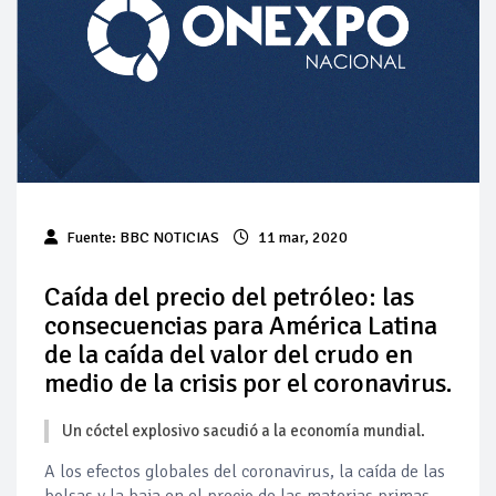
Pierde Pemex 71 millones de pesos al día por
"procesadoras" ilegales
Pacto dispara 83% ventas diésel Pemex
Incertidumbre regulatoria pone a prueba las inversiones de
las Estaciones de Servicio familiares
Precio del diésel comprime el margen de las gasolineras: se
Fuente: BBC NOTICIAS
11 mar, 2020
espera estabilización del mercado
Baja 5% más el precio internacional del crudo por posible
Caída del precio del petróleo: las
acuerdo de paz
consecuencias para América Latina
de la caída del valor del crudo en
Petróleo continúa su descenso en el mercado internacional
medio de la crisis por el coronavirus.
Un cóctel explosivo sacudió a la economía mundial.
A los efectos globales del coronavirus, la caída de las