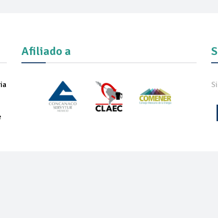
Afiliado a
S
ia
S
e
IADOS
NOTICIAS
COMUNICADOS
REVISTA
ONEXPO TEC
ON