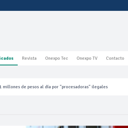
icados
Revista
Onexpo Tec
Onexpo TV
Contacto
 millones de pesos al día por "procesadoras" ilegales
3% ventas diésel Pemex
gulatoria pone a prueba las inversiones de las Estaciones de Ser