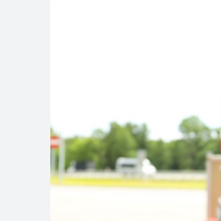
Precio del diés
Baja 5% más el 
Aumentan 83% v
Aumenta la prod
Bajan precios de
Así comienza un
Cautela en el m