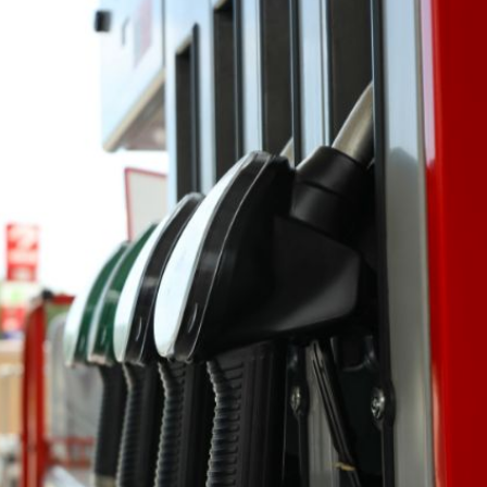
el comprime el margen de las gasolineras: se espera estabilizac
precio internacional del crudo por posible acuerdo de paz
entas de diésel Pemex: PetroIntelligence
ucción de hidrocarburos de Pemex; aún está lejos de la meta
l crudo 4% por la distensión política en Medio Oriente
 nuevo mes para los combustibles
ercado por conversaciones Irán-Omán mantienen precios al alza