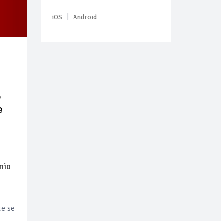
|
iOS
Android
o
e
nio
ue se