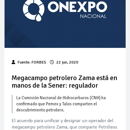
Pierde Pemex 71 millones de pesos al día por
"procesadoras" ilegales
Pacto dispara 83% ventas diésel Pemex
Incertidumbre regulatoria pone a prueba las inversiones de
las Estaciones de Servicio familiares
Precio del diésel comprime el margen de las gasolineras: se
Fuente: FORBES
22 jun, 2020
espera estabilización del mercado
Baja 5% más el precio internacional del crudo por posible
Megacampo petrolero Zama está en
acuerdo de paz
manos de la Sener: regulador
Petróleo continúa su descenso en el mercado internacional
La Comisión Nacional de Hidrocarburos (CNH) ha
confirmado que Pemex y Talos comparten el
descubrimiento petrolero.
El acuerdo para unificar y designar un operador del
megacampo petrolero Zama, que comparte Petróleos