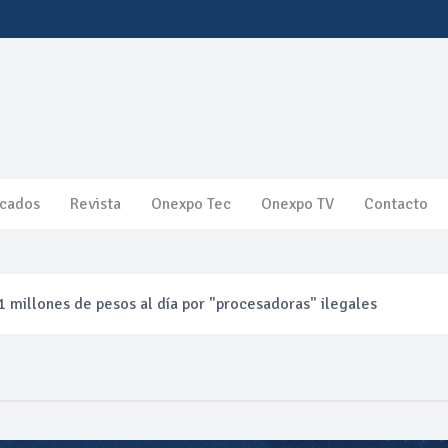
cados
Revista
Onexpo Tec
Onexpo TV
Contacto
 millones de pesos al día por "procesadoras" ilegales
3% ventas diésel Pemex
gulatoria pone a prueba las inversiones de las Estaciones de Ser