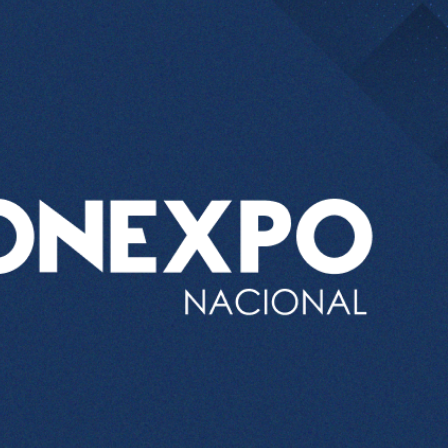
el comprime el margen de las gasolineras: se espera estabilizac
precio internacional del crudo por posible acuerdo de paz
entas de diésel Pemex: PetroIntelligence
ucción de hidrocarburos de Pemex; aún está lejos de la meta
l crudo 4% por la distensión política en Medio Oriente
 nuevo mes para los combustibles
ercado por conversaciones Irán-Omán mantienen precios al alza