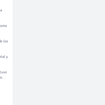
se
 como
e los
tal y
stuvo
s.