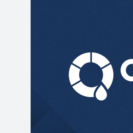
Precio del diés
Baja 5% más el 
Aumentan 83% v
Aumenta la prod
Bajan precios de
Así comienza un
Cautela en el m