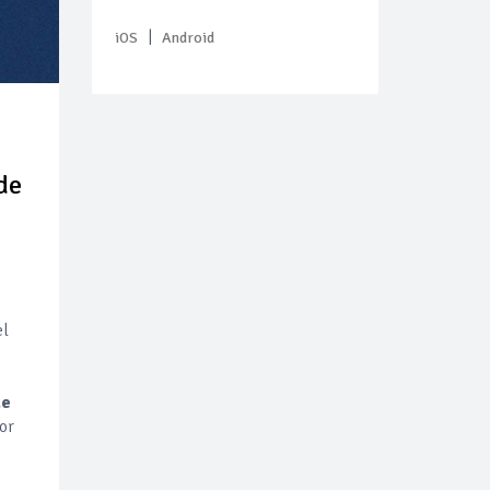
|
iOS
Android
de
el
de
or