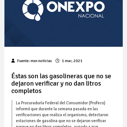
Pierde Pemex 71 millones de pesos al día por
"procesadoras" ilegales
Pacto dispara 83% ventas diésel Pemex
Incertidumbre regulatoria pone a prueba las inversiones de
las Estaciones de Servicio familiares
Precio del diésel comprime el margen de las gasolineras: se
Fuente: msn noticias
1 mar, 2021
espera estabilización del mercado
Baja 5% más el precio internacional del crudo por posible
Éstas son las gasolineras que no se
acuerdo de paz
dejaron verificar y no dan litros
completos
Petróleo continúa su descenso en el mercado internacional
La Procuraduría Federal del Consumidor (Profeco)
informó que durante la semana pasada en las
verificaciones que realiza el organismo, detectaron
estaciones de gasolina que no se dejaron verificar
porque no dan litros completos, aunado a que