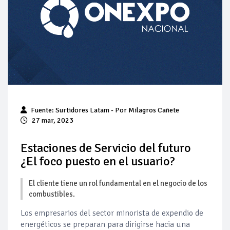
Pierde Pemex 71 millones de pesos al día por
"procesadoras" ilegales
Pacto dispara 83% ventas diésel Pemex
Incertidumbre regulatoria pone a prueba las inversiones de
las Estaciones de Servicio familiares
Precio del diésel comprime el margen de las gasolineras: se
Fuente: Surtidores Latam - Por Milagros Cañete
espera estabilización del mercado
27 mar, 2023
Baja 5% más el precio internacional del crudo por posible
acuerdo de paz
Estaciones de Servicio del futuro
¿El foco puesto en el usuario?
Petróleo continúa su descenso en el mercado internacional
El cliente tiene un rol fundamental en el negocio de los
combustibles.
Los empresarios del sector minorista de expendio de
energéticos se preparan para dirigirse hacia una