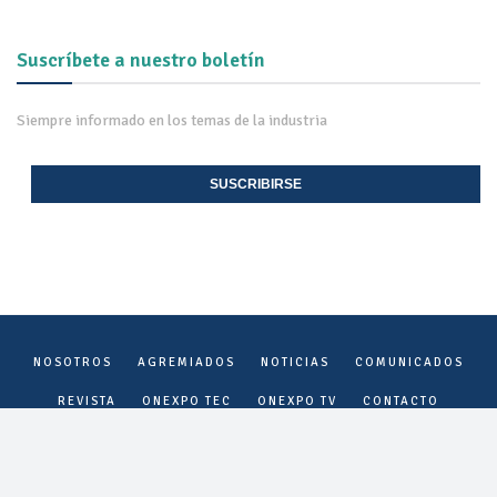
Suscríbete a nuestro boletín
Siempre informado en los temas de la industria
SUSCRIBIRSE
NOSOTROS
AGREMIADOS
NOTICIAS
COMUNICADOS
REVISTA
ONEXPO TEC
ONEXPO TV
CONTACTO
Onexpo Nacional, A.C. ©
2026