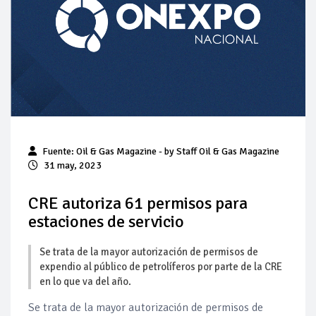
Baja 5% más el precio internacional del crudo por posible
acuerdo de paz
Aumentan 83% ventas de diésel Pemex: PetroIntelligence
Aumenta la producción de hidrocarburos de Pemex; aún
está lejos de la meta
Bajan precios del crudo 4% por la distensión política en
Fuente: Oil & Gas Magazine - by Staff Oil & Gas Magazine
Medio Oriente
31 may, 2023
Así comienza un nuevo mes para los combustibles
CRE autoriza 61 permisos para
estaciones de servicio
Cautela en el mercado por conversaciones Irán-Omán
mantienen precios al alza
Se trata de la mayor autorización de permisos de
expendio al público de petrolíferos por parte de la CRE
en lo que va del año.
Se trata de la mayor autorización de permisos de