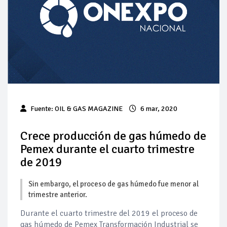
Pierde Pemex 71 millones de pesos al día por
"procesadoras" ilegales
Pacto dispara 83% ventas diésel Pemex
Incertidumbre regulatoria pone a prueba las inversiones de
las Estaciones de Servicio familiares
Precio del diésel comprime el margen de las gasolineras: se
Fuente: OIL & GAS MAGAZINE
6 mar, 2020
espera estabilización del mercado
Baja 5% más el precio internacional del crudo por posible
Crece producción de gas húmedo de
acuerdo de paz
Pemex durante el cuarto trimestre
de 2019
Petróleo continúa su descenso en el mercado internacional
Sin embargo, el proceso de gas húmedo fue menor al
trimestre anterior.
Durante el cuarto trimestre del 2019 el proceso de
gas húmedo de Pemex Transformación Industrial se