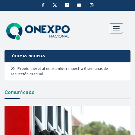
Toggle nav
ÚLTIMAS NOTICIAS
Precio diésel al consumidor muestra 6 semanas de
reducción gradual
Pemex ante la refinación clandestina
Comunicado
Petrobras duplica ganancias en segundo trimestre por
precios del petróleo y producción récord
Cautela en el mercado por conversaciones Irán-Omán
mantienen precios al alza