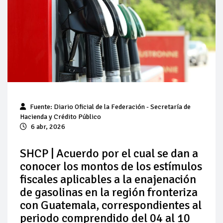
Pierde Pemex 71 millones de pesos al día por
"procesadoras" ilegales
Pacto dispara 83% ventas diésel Pemex
Incertidumbre regulatoria pone a prueba las inversiones de
las Estaciones de Servicio familiares
Precio del diésel comprime el margen de las gasolineras: se
Fuente: Diario Oficial de la Federación - Secretaría de
espera estabilización del mercado
Hacienda y Crédito Público
6 abr, 2026
Baja 5% más el precio internacional del crudo por posible
acuerdo de paz
SHCP | Acuerdo por el cual se dan a
conocer los montos de los estímulos
Petróleo continúa su descenso en el mercado internacional
fiscales aplicables a la enajenación
de gasolinas en la región fronteriza
con Guatemala, correspondientes al
periodo comprendido del 04 al 10