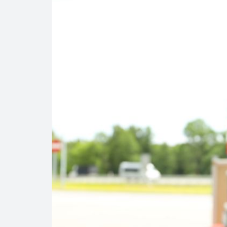
Cautela en el m
Pierde Pemex 71
Pacto dispara 8
Incertidumbre re
Precio del diés
Baja 5% más el 
Petróleo contin