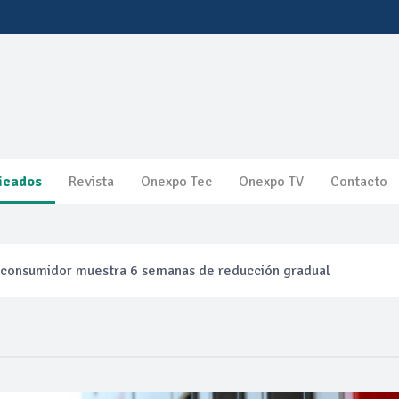
icados
Revista
Onexpo Tec
Onexpo TV
Contacto
l consumidor muestra 6 semanas de reducción gradual
efinación clandestina
ca ganancias en segundo trimestre por precios del petróleo y pr