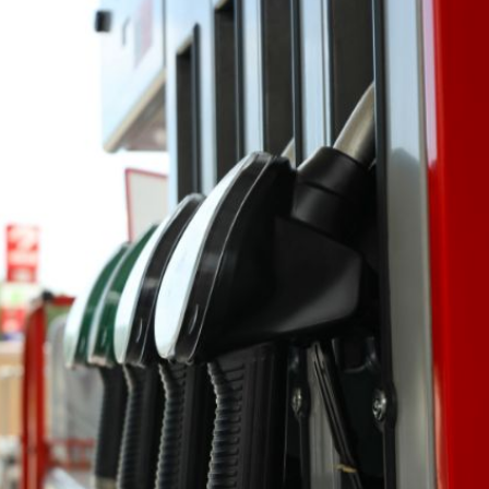
ercado por conversaciones Irán-Omán mantienen precios al alza
 millones de pesos al día por "procesadoras" ilegales
3% ventas diésel Pemex
gulatoria pone a prueba las inversiones de las Estaciones de Ser
el comprime el margen de las gasolineras: se espera estabilizac
precio internacional del crudo por posible acuerdo de paz
úa su descenso en el mercado internacional