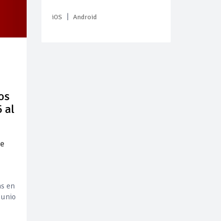
|
iOS
Android
os
 al
de
as en
junio