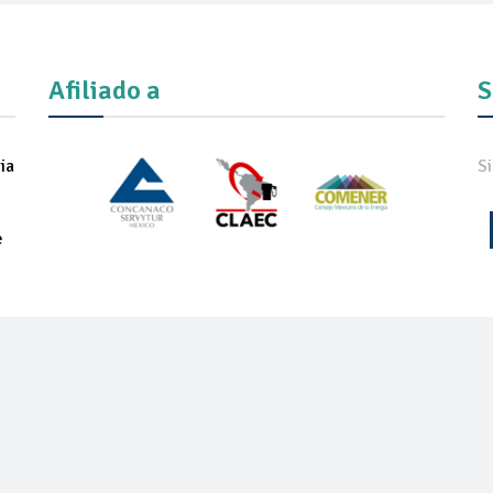
Afiliado a
S
ia
S
e
IADOS
NOTICIAS
COMUNICADOS
REVISTA
ONEXPO TEC
ON