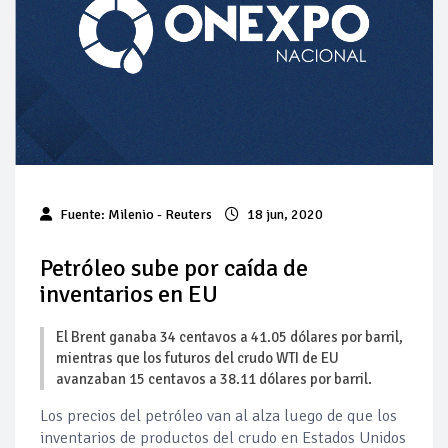
Pierde Pemex 71 millones de pesos al día por
"procesadoras" ilegales
Pacto dispara 83% ventas diésel Pemex
Incertidumbre regulatoria pone a prueba las inversiones de
las Estaciones de Servicio familiares
Precio del diésel comprime el margen de las gasolineras: se
Fuente: Milenio - Reuters
18 jun, 2020
espera estabilización del mercado
Baja 5% más el precio internacional del crudo por posible
Petróleo sube por caída de
acuerdo de paz
inventarios en EU
Petróleo continúa su descenso en el mercado internacional
El Brent ganaba 34 centavos a 41.05 dólares por barril,
mientras que los futuros del crudo WTI de EU
avanzaban 15 centavos a 38.11 dólares por barril.
Los precios del petróleo van al alza luego de que los
inventarios de productos del crudo en Estados Unidos