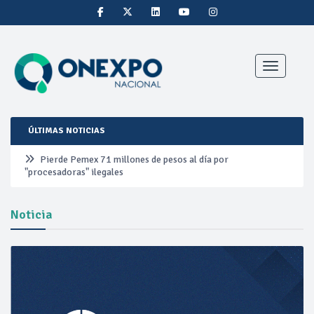
Toggle nav
ÚLTIMAS NOTICIAS
Pierde Pemex 71 millones de pesos al día por
"procesadoras" ilegales
Pacto dispara 83% ventas diésel Pemex
Noticia
Incertidumbre regulatoria pone a prueba las inversiones de
las Estaciones de Servicio familiares
Precio del diésel comprime el margen de las gasolineras: se
espera estabilización del mercado