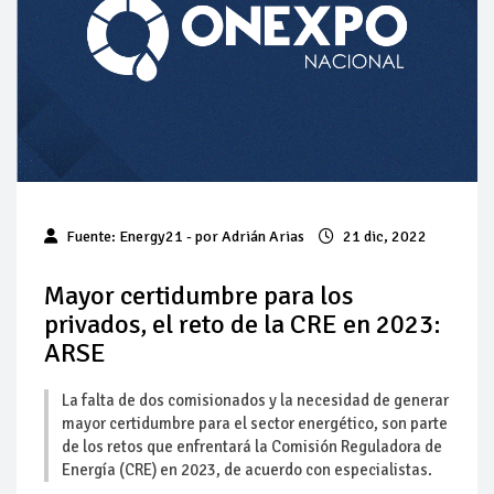
Baja 5% más el precio internacional del crudo por posible
acuerdo de paz
Aumentan 83% ventas de diésel Pemex: PetroIntelligence
Aumenta la producción de hidrocarburos de Pemex; aún
está lejos de la meta
Bajan precios del crudo 4% por la distensión política en
Fuente: Energy21 - por Adrián Arias
21 dic, 2022
Medio Oriente
Mayor certidumbre para los
Así comienza un nuevo mes para los combustibles
privados, el reto de la CRE en 2023:
ARSE
Cautela en el mercado por conversaciones Irán-Omán
mantienen precios al alza
La falta de dos comisionados y la necesidad de generar
mayor certidumbre para el sector energético, son parte
de los retos que enfrentará la Comisión Reguladora de
Energía (CRE) en 2023, de acuerdo con especialistas.