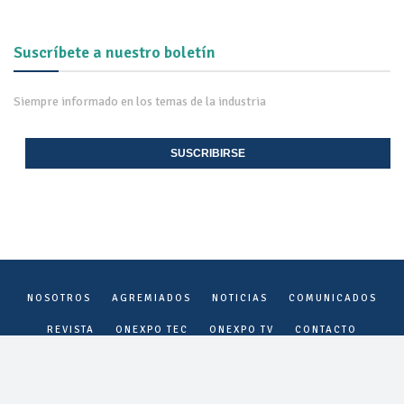
Suscríbete a nuestro boletín
Siempre informado en los temas de la industria
SUSCRIBIRSE
NOSOTROS
AGREMIADOS
NOTICIAS
COMUNICADOS
REVISTA
ONEXPO TEC
ONEXPO TV
CONTACTO
Onexpo Nacional, A.C. ©