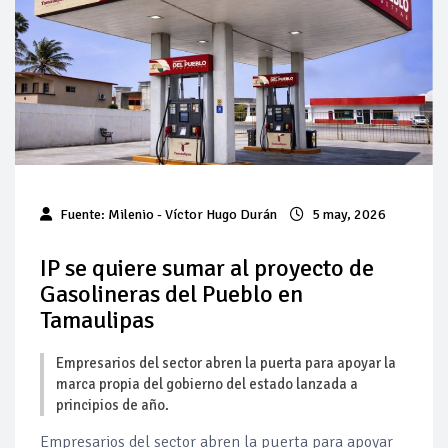
Baja 5% más el precio internacional del crudo por posible
acuerdo de paz
Aumentan 83% ventas de diésel Pemex: PetroIntelligence
Aumenta la producción de hidrocarburos de Pemex; aún
está lejos de la meta
Bajan precios del crudo 4% por la distensión política en
Fuente: Milenio - Víctor Hugo Durán
5 may, 2026
Medio Oriente
IP se quiere sumar al proyecto de
Así comienza un nuevo mes para los combustibles
Gasolineras del Pueblo en
Tamaulipas
Cautela en el mercado por conversaciones Irán-Omán
mantienen precios al alza
Empresarios del sector abren la puerta para apoyar la
marca propia del gobierno del estado lanzada a
principios de año.
Empresarios del sector abren la puerta para apoyar