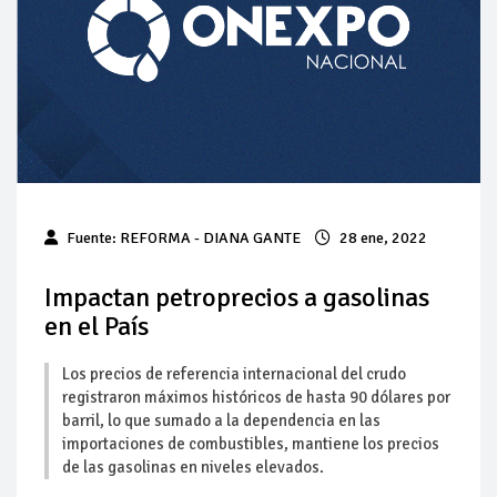
Pierde Pemex 71 millones de pesos al día por
"procesadoras" ilegales
Pacto dispara 83% ventas diésel Pemex
Incertidumbre regulatoria pone a prueba las inversiones de
las Estaciones de Servicio familiares
Precio del diésel comprime el margen de las gasolineras: se
Fuente: REFORMA - DIANA GANTE
28 ene, 2022
espera estabilización del mercado
Baja 5% más el precio internacional del crudo por posible
Impactan petroprecios a gasolinas
acuerdo de paz
en el País
Petróleo continúa su descenso en el mercado internacional
Los precios de referencia internacional del crudo
registraron máximos históricos de hasta 90 dólares por
barril, lo que sumado a la dependencia en las
importaciones de combustibles, mantiene los precios
de las gasolinas en niveles elevados.