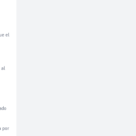
ue el
 al
zado
a por