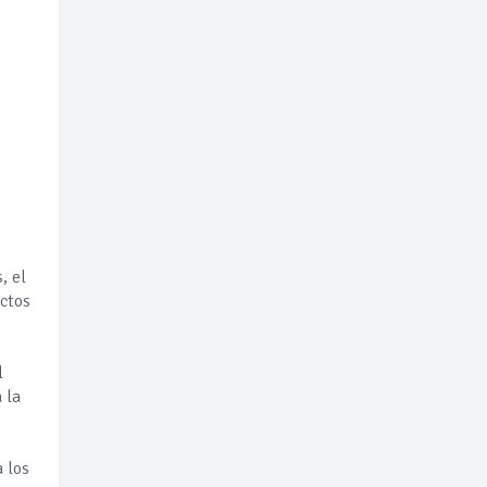
, el
ectos
l
 la
a los