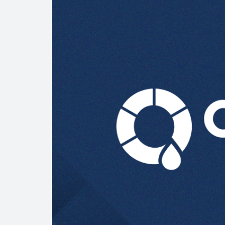
Cautela en el m
Pierde Pemex 71
Pacto dispara 8
Incertidumbre re
Precio del diés
Baja 5% más el 
Petróleo contin