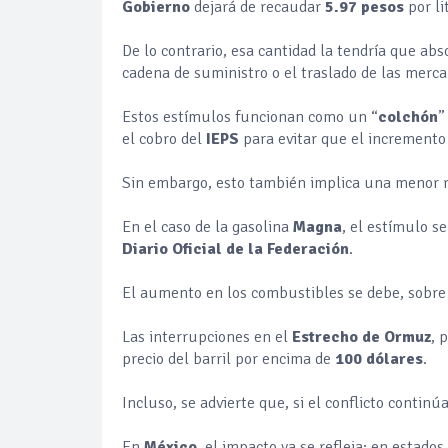
Gobierno
dejará de recaudar
5.97 pesos
por li
De lo contrario, esa cantidad la tendría que abs
cadena de suministro o el traslado de las mercan
Estos estímulos funcionan como un “
colchón
”
el cobro del
IEPS
para evitar que el incremento
Sin embargo, esto también implica una menor r
En el caso de la gasolina
Magna
, el estímulo s
Diario Oficial de la Federación
.
El aumento en los combustibles se debe, sobre t
Las interrupciones en el
Estrecho de Ormuz
, 
precio del barril por encima de
100 dólares
.
Incluso, se advierte que, si el conflicto continú
En
México
, el impacto ya se refleja: en estado