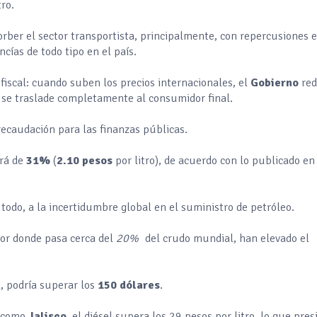
tro.
orber el sector transportista, principalmente, con repercusiones e
cías de todo tipo en el país.
 fiscal: cuando suben los precios internacionales, el
Gobierno
re
 se traslade completamente al consumidor final.
ecaudación para las finanzas públicas.
erá de
31%
(
2.10 pesos
por litro), de acuerdo con lo publicado en
odo, a la incertidumbre global en el suministro de petróleo.
por donde pasa cerca del
20%
del crudo mundial, han elevado el
a, podría superar los
150 dólares
.
s como
Jalisco
, el diésel supera los 29 pesos por litro, lo que pres