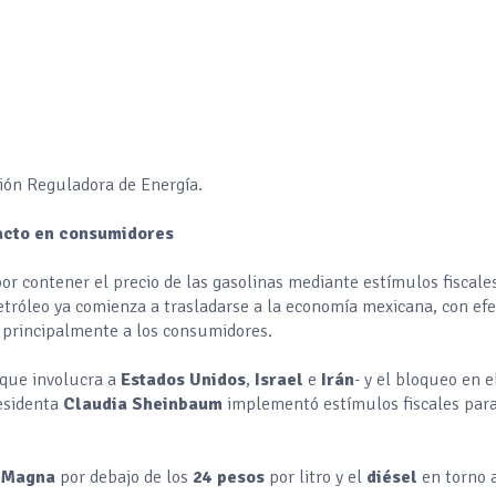
sión Reguladora de Energía.
pacto en consumidores
por contener el precio de las gasolinas mediante estímulos fiscales
etróleo ya comienza a trasladarse a la economía mexicana, con ef
 principalmente a los consumidores.
-que involucra a
Estados Unidos
,
Israel
e
Irán
- y el bloqueo en e
residenta
Claudia Sheinbaum
implementó estímulos fiscales para
a
Magna
por debajo de los
24 pesos
por litro y el
diésel
en torno 