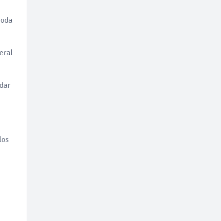
toda
eral
dar
los