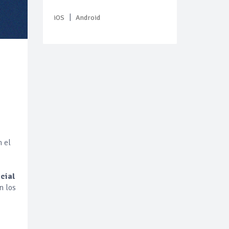
|
iOS
Android
s
n el
cial
n los