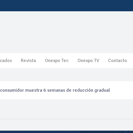
cados
Revista
Onexpo Tec
Onexpo TV
Contacto
l consumidor muestra 6 semanas de reducción gradual
efinación clandestina
ca ganancias en segundo trimestre por precios del petróleo y pr