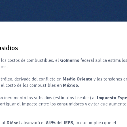
bsidios
 los costos de combustibles, el
Gobierno
federal aplica estímulo
res.
tróleo, derivado del conflicto en
Medio Oriente
y las tensiones e
 el costo de los combustibles en
México
.
da
incrementó los subsidios (estímulos fiscales) al
Impuesto Espe
rtiguar el impacto entre los consumidores y evitar que aumente
o al
Diésel
alcanzará el
81%
del
IEPS
, lo que implica que el