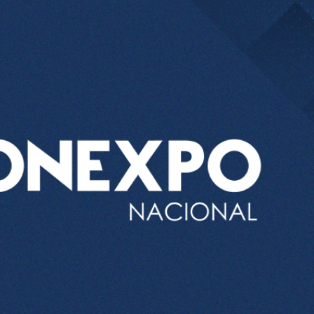
ercado por conversaciones Irán-Omán mantienen precios al alza
 millones de pesos al día por "procesadoras" ilegales
3% ventas diésel Pemex
gulatoria pone a prueba las inversiones de las Estaciones de Ser
el comprime el margen de las gasolineras: se espera estabilizac
precio internacional del crudo por posible acuerdo de paz
úa su descenso en el mercado internacional