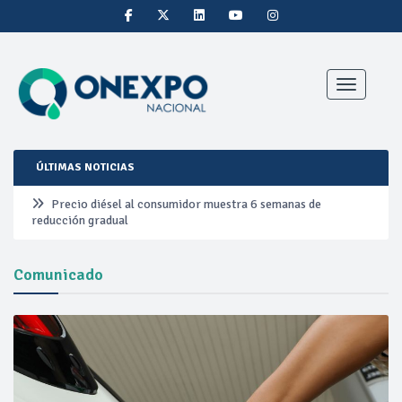
Toggle nav
ÚLTIMAS NOTICIAS
Precio diésel al consumidor muestra 6 semanas de
reducción gradual
Pemex ante la refinación clandestina
Comunicado
Petrobras duplica ganancias en segundo trimestre por
precios del petróleo y producción récord
Cautela en el mercado por conversaciones Irán-Omán
mantienen precios al alza