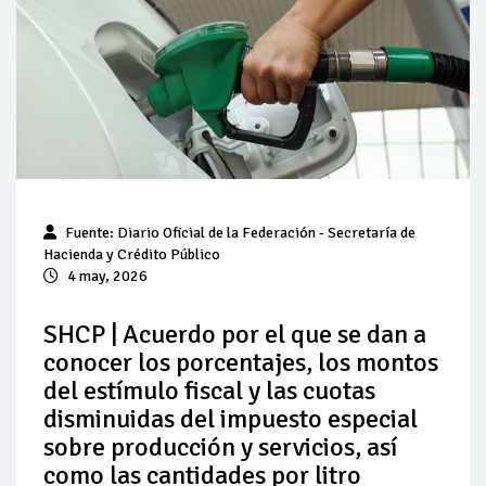
Pierde Pemex 71 millones de pesos al día por
"procesadoras" ilegales
Pacto dispara 83% ventas diésel Pemex
Incertidumbre regulatoria pone a prueba las inversiones de
las Estaciones de Servicio familiares
Precio del diésel comprime el margen de las gasolineras: se
Fuente: Diario Oficial de la Federación - Secretaría de
espera estabilización del mercado
Hacienda y Crédito Público
4 may, 2026
Baja 5% más el precio internacional del crudo por posible
acuerdo de paz
SHCP | Acuerdo por el que se dan a
conocer los porcentajes, los montos
Petróleo continúa su descenso en el mercado internacional
del estímulo fiscal y las cuotas
disminuidas del impuesto especial
sobre producción y servicios, así
como las cantidades por litro