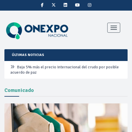
Toggle nav
ÚLTIMAS NOTICIAS
Baja 5% más el precio internacional del crudo por posible
acuerdo de paz
Aumentan 83% ventas de diésel Pemex: PetroIntelligence
Comunicado
Aumenta la producción de hidrocarburos de Pemex; aún
está lejos de la meta
Bajan precios del crudo 4% por la distensión política en
Medio Oriente