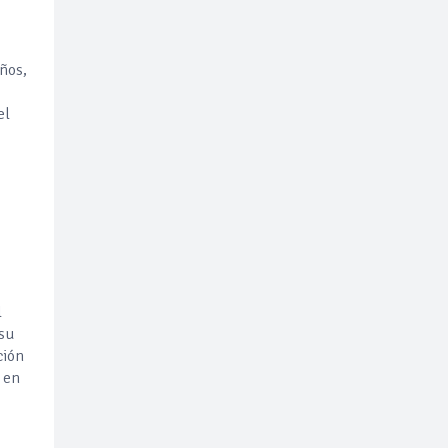
ños,
el
,
l
 su
ción
 en