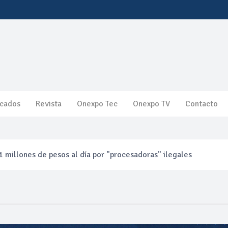
cados
Revista
Onexpo Tec
Onexpo TV
Contacto
 millones de pesos al día por "procesadoras" ilegales
3% ventas diésel Pemex
gulatoria pone a prueba las inversiones de las Estaciones de Ser