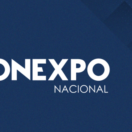
el comprime el margen de las gasolineras: se espera estabilizac
precio internacional del crudo por posible acuerdo de paz
entas de diésel Pemex: PetroIntelligence
ucción de hidrocarburos de Pemex; aún está lejos de la meta
l crudo 4% por la distensión política en Medio Oriente
 nuevo mes para los combustibles
ercado por conversaciones Irán-Omán mantienen precios al alza