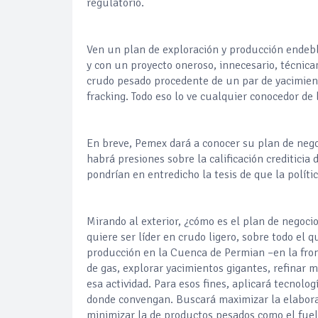
regulatorio.
Ven un plan de exploración y producción endeb
y con un proyecto oneroso, innecesario, técnic
crudo pesado procedente de un par de yacimient
fracking. Todo eso lo ve cualquier conocedor de 
En breve, Pemex dará a conocer su plan de negoc
habrá presiones sobre la calificación crediticia
pondrían en entredicho la tesis de que la polític
Mirando al exterior, ¿cómo es el plan de negoc
quiere ser líder en crudo ligero, sobre todo el q
producción en la Cuenca de Permian –en la fron
de gas, explorar yacimientos gigantes, refinar m
esa actividad. Para esos fines, aplicará tecnol
donde convengan. Buscará maximizar la elaborac
minimizar la de productos pesados como el fue