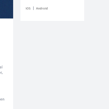
|
iOS
Android
sí
r,
ten