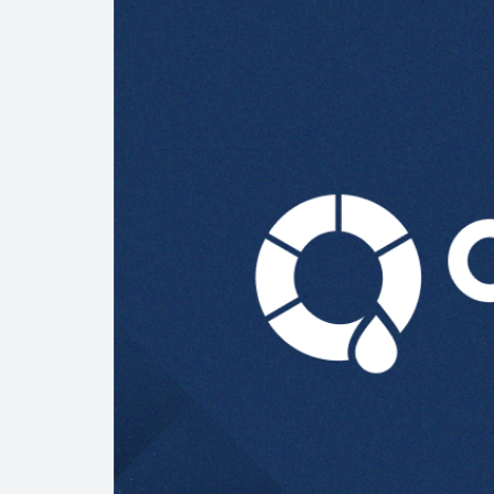
Precio del diés
Baja 5% más el 
Aumentan 83% v
Aumenta la prod
Bajan precios de
Así comienza un
Cautela en el m