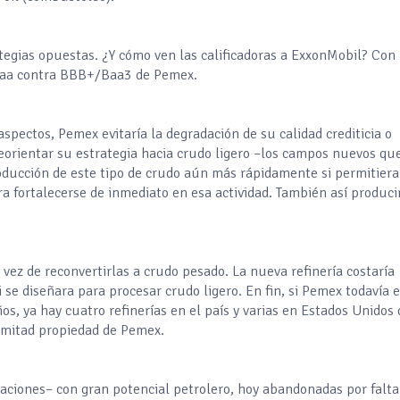
egias opuestas. ¿Y cómo ven las calificadoras a ExxonMobil? Con 
/Aaa contra BBB+/Baa3 de Pemex.
spectos, Pemex evitaría la degradación de su calidad crediticia o
reorientar su estrategia hacia crudo ligero –los campos nuevos qu
producción de este tipo de crudo aún más rápidamente si permitiera
a fortalecerse de inmediato en esa actividad. También así produci
n vez de reconvertirlas a crudo pesado. La nueva refinería costaría
se diseñara para procesar crudo ligero. En fin, si Pemex todavía 
, ya hay cuatro refinerías en el país y varias en Estados Unidos
s mitad propiedad de Pemex.
aciones– con gran potencial petrolero, hoy abandonadas por falta