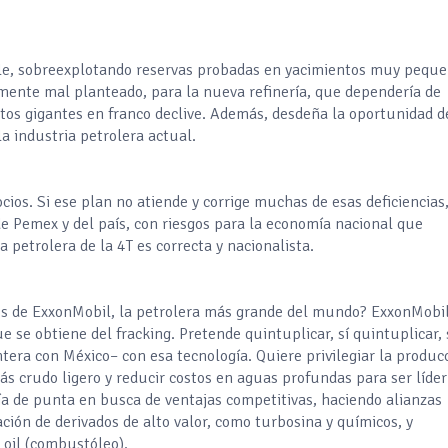
le, sobreexplotando reservas probadas en yacimientos muy peque
amente mal planteado, para la nueva refinería, que dependería de
os gigantes en franco declive. Además, desdeña la oportunidad d
la industria petrolera actual.
ios. Si ese plan no atiende y corrige muchas de esas deficiencias
 de Pemex y del país, con riesgos para la economía nacional que
a petrolera de la 4T es correcta y nacionalista.
ios de ExxonMobil, la petrolera más grande del mundo? ExxonMobi
ue se obtiene del fracking. Pretende quintuplicar, sí quintuplicar,
tera con México– con esa tecnología. Quiere privilegiar la produc
ás crudo ligero y reducir costos en aguas profundas para ser líder
ogía de punta en busca de ventajas competitivas, haciendo alianzas
ión de derivados de alto valor, como turbosina y químicos, y
l oil (combustóleo).