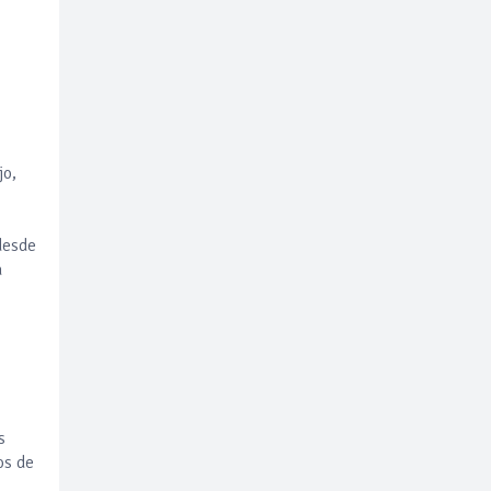
jo,
desde
a
s
os de