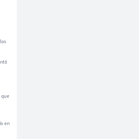
los
entó
, que
do en