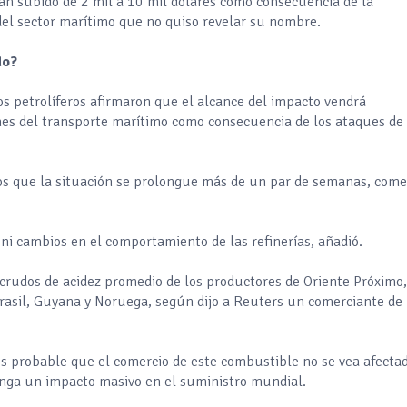
han subido de 2 mil a 10 mil dólares como consecuencia de la
del sector marítimo que no quiso revelar su nombre.
do?
s petrolíferos afirmaron que el alcance del impacto vendrá
nes del transporte marítimo como consecuencia de los ataques de 
os que la situación se prolongue más de un par de semanas, com
i cambios en el comportamiento de las refinerías, añadió.
 crudos de acidez promedio de los productores de Oriente Próximo
Brasil, Guyana y Noruega, según dijo a Reuters un comerciante de
s probable que el comercio de este combustible no se vea afecta
enga un impacto masivo en el suministro mundial.