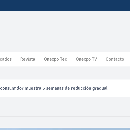
cados
Revista
Onexpo Tec
Onexpo TV
Contacto
l consumidor muestra 6 semanas de reducción gradual
efinación clandestina
ca ganancias en segundo trimestre por precios del petróleo y pr