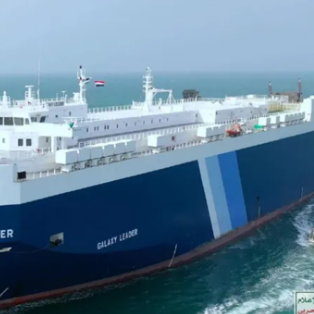
ercado por conversaciones Irán-Omán mantienen precios al alza
 millones de pesos al día por "procesadoras" ilegales
3% ventas diésel Pemex
gulatoria pone a prueba las inversiones de las Estaciones de Ser
el comprime el margen de las gasolineras: se espera estabilizac
precio internacional del crudo por posible acuerdo de paz
úa su descenso en el mercado internacional