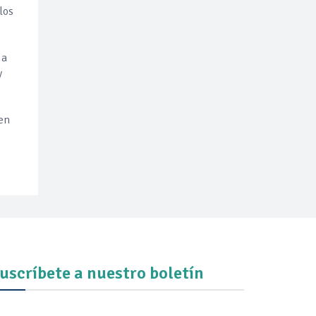
los
 a
y
ten
uscríbete a nuestro boletín