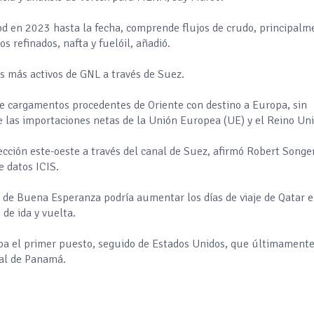
 bpd en 2023 hasta la fecha, comprende flujos de crudo, principalm
os refinados, nafta y fuelóil, añadió.
es más activos de GNL a través de Suez.
 de cargamentos procedentes de Oriente con destino a Europa, sin
de las importaciones netas de la Unión Europea (UE) y el Reino Un
ección este-oeste a través del canal de Suez, afirmó Robert Songer
e datos ICIS.
o de Buena Esperanza podría aumentar los días de viaje de Qatar 
 de ida y vuelta.
upa el primer puesto, seguido de Estados Unidos, que últimament
anal de Panamá.