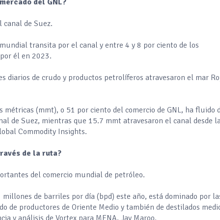
l mercado del GNL?
l canal de Suez.
mundial transita por el canal y entre 4 y 8 por ciento de los
por él en 2023.
es diarios de crudo y productos petrolíferos atravesaron el mar Ro
s métricas (mmt), o 51 por ciento del comercio de GNL, ha fluido 
canal de Suez, mientras que 15.7 mmt atravesaron el canal desde l
Global Commodity Insights.
ravés de la ruta?
portantes del comercio mundial de petróleo.
.9 millones de barriles por día (bpd) este año, está dominado por la
do de productores de Oriente Medio y también de destilados medi
encia y análisis de Vortex para MENA, Jay Maroo.