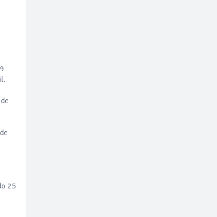
79
il.
 de
 de
do 25