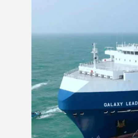
Cautela en el m
Pierde Pemex 71
Pacto dispara 8
Incertidumbre re
Precio del diés
Baja 5% más el 
Petróleo contin