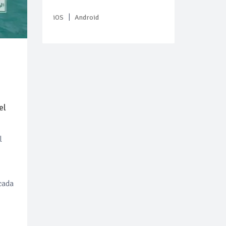
|
iOS
Android
el
l
cada